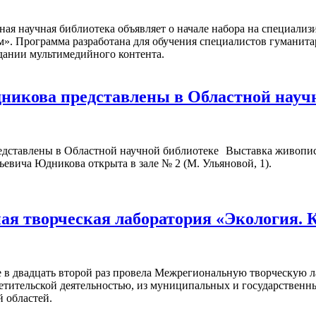
ная научная библиотека объявляет о начале набора на специал
м». Программа разработана для обучения специалистов гуманита
дании мультимедийного контента.
икова представлены в Областной науч
Выставка живопис
ьевича Юдникова открыта в зале № 2 (М. Ульяновой, 1).
я творческая лаборатория «Экология. 
 в двадцать второй раз провела Межрегиональную творческую л
ветительской деятельностью, из муниципальных и государствен
 областей.