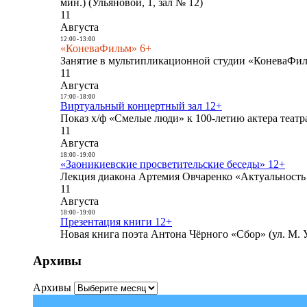
мин.) (Ульяновой, 1, зал № 12)
11
Августа
12:00
-
13:00
«КоневаФильм» 6+
Занятие в мультипликационной студии «КоневаФиль
11
Августа
17:00
-
18:00
Виртуальный концертный зал 12+
Показ х/ф «Смелые люди» к 100-летию актера театра
11
Августа
18:00
-
19:00
«Заоникиевские просветительские беседы» 12+
Лекция диакона Артемия Овчаренко «Актуальность 
11
Августа
18:00
-
19:00
Презентация книги 12+
Новая книга поэта Антона Чёрного «Сбор» (ул. М. У
Архивы
Архивы