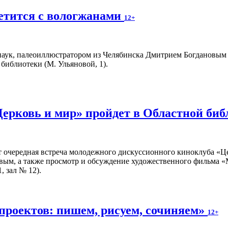
етится с вологжанами
12+
аук, палеоиллюстратором из Челябинска Дмитрием Богдановым пр
библиотеки (М. Ульяновой, 1).
Церковь и мир» пройдет в Областной би
т очередная встреча молодежного дискуссионного киноклуба «Ц
вым, а также просмотр и обсуждение художественного фильма «
, зал № 12).
проектов: пишем, рисуем, сочиняем»
12+