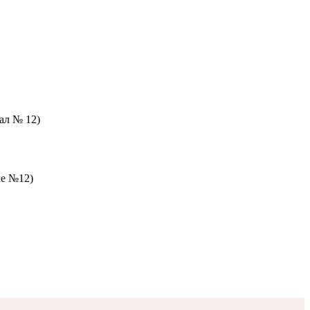
зал № 12)
ле №12)