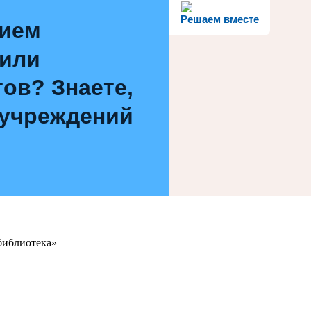
Решаем вместе
нием
 или
ов? Знаете,
 учреждений
библиотека»