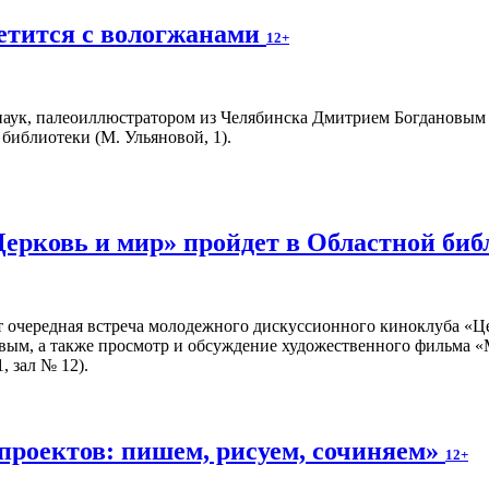
етится с вологжанами
12+
аук, палеоиллюстратором из Челябинска Дмитрием Богдановым пр
библиотеки (М. Ульяновой, 1).
Церковь и мир» пройдет в Областной би
т очередная встреча молодежного дискуссионного киноклуба «Ц
вым, а также просмотр и обсуждение художественного фильма «
, зал № 12).
проектов: пишем, рисуем, сочиняем»
12+