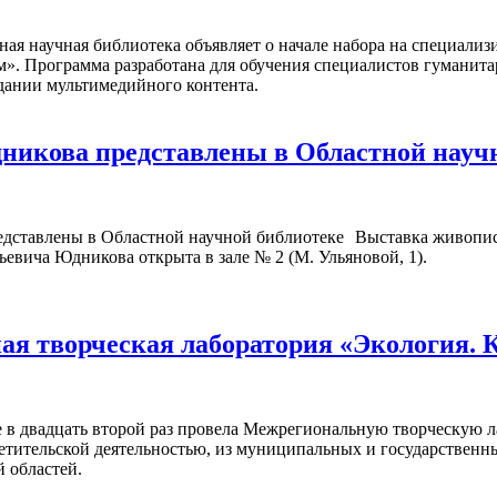
ная научная библиотека объявляет о начале набора на специал
м». Программа разработана для обучения специалистов гуманита
дании мультимедийного контента.
икова представлены в Областной науч
Выставка живопис
ьевича Юдникова открыта в зале № 2 (М. Ульяновой, 1).
я творческая лаборатория «Экология. 
 в двадцать второй раз провела Межрегиональную творческую л
ветительской деятельностью, из муниципальных и государствен
 областей.