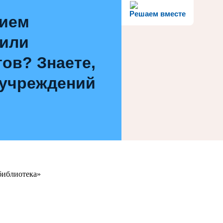
Решаем вместе
нием
 или
ов? Знаете,
 учреждений
библиотека»