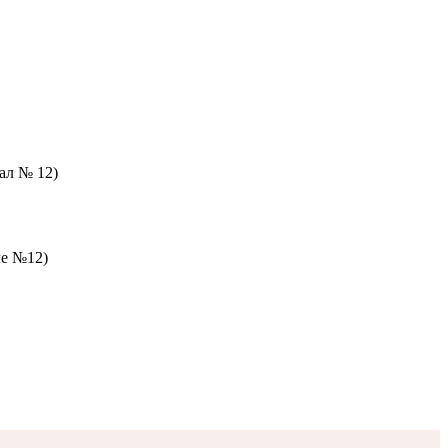
зал № 12)
ле №12)