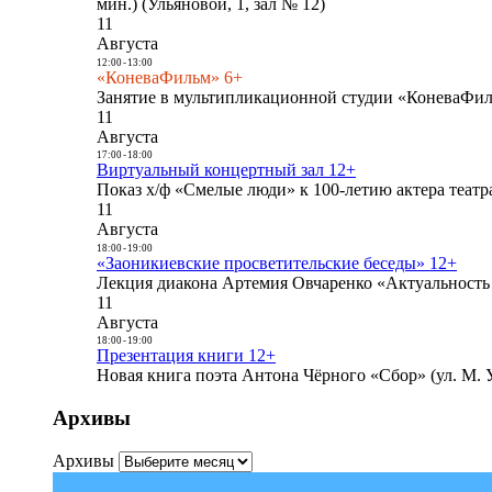
мин.) (Ульяновой, 1, зал № 12)
11
Августа
12:00
-
13:00
«КоневаФильм» 6+
Занятие в мультипликационной студии «КоневаФиль
11
Августа
17:00
-
18:00
Виртуальный концертный зал 12+
Показ х/ф «Смелые люди» к 100-летию актера театра
11
Августа
18:00
-
19:00
«Заоникиевские просветительские беседы» 12+
Лекция диакона Артемия Овчаренко «Актуальность 
11
Августа
18:00
-
19:00
Презентация книги 12+
Новая книга поэта Антона Чёрного «Сбор» (ул. М. У
Архивы
Архивы