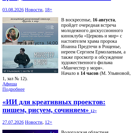
03.08.2026
Новости
,
18+
В воскресенье,
16 августа
,
пройдет очередная встреча
молодежного дискуссионного
киноклуба «Церковь и мир» с
настоятелем храма пророка
Иоанна Предтечи в Рощенье,
иереем Сергием Ермолаевым, а
также просмотр и обсуждение
художественного фильма
«Манчестер у моря».
Начало в
14 часов
(М. Ульяновой,
1, зал № 12).
Афиша
Подробнее
«ИИ для креативных проектов:
пишем, рисуем, сочиняем»
12+
27.07.2026
Новости
,
12+
Вологодская областная