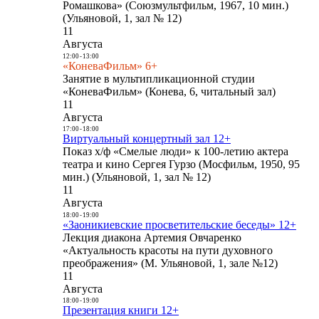
Ромашкова» (Союзмультфильм, 1967, 10 мин.)
(Ульяновой, 1, зал № 12)
11
Августа
12:00
-
13:00
«КоневаФильм» 6+
Занятие в мультипликационной студии
«КоневаФильм» (Конева, 6, читальный зал)
11
Августа
17:00
-
18:00
Виртуальный концертный зал 12+
Показ х/ф «Смелые люди» к 100-летию актера
театра и кино Сергея Гурзо (Мосфильм, 1950, 95
мин.) (Ульяновой, 1, зал № 12)
11
Августа
18:00
-
19:00
«Заоникиевские просветительские беседы» 12+
Лекция диакона Артемия Овчаренко
«Актуальность красоты на пути духовного
преображения» (М. Ульяновой, 1, зале №12)
11
Августа
18:00
-
19:00
Презентация книги 12+