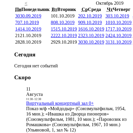
<
Октябрь 2019
Пн
Понедельник
Вт
Вторник
Ср
Среда
Чт
Четверг
30
30.09.2019
1
01.10.2019
2
02.10.2019
3
03.10.2019
7
07.10.2019
8
08.10.2019
9
09.10.2019
10
10.10.2019
14
14.10.2019
15
15.10.2019
16
16.10.2019
17
17.10.2019
21
21.10.2019
22
22.10.2019
23
23.10.2019
24
24.10.2019
28
28.10.2019
29
29.10.2019
30
30.10.2019
31
31.10.2019
Сегодня
Сегодня нет событий
Скоро
11
Августа
11:30
-
12:30
Виртуальный концертный зал 0+
Показ м/ф «Мойдодыр» (Союзмультфильм, 1954,
16 мин.); «Ивашка из Дворца пионеров»
(Союзмультфильм, 1981, 10 мин.); «Паровозик из
Ромашкова» (Союзмультфильм, 1967, 10 мин.)
(Ульяновой, 1, зал № 12)