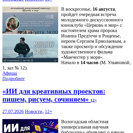
В воскресенье,
16 августа
,
пройдет очередная встреча
молодежного дискуссионного
киноклуба «Церковь и мир» с
настоятелем храма пророка
Иоанна Предтечи в Рощенье,
иереем Сергием Ермолаевым, а
также просмотр и обсуждение
художественного фильма
«Манчестер у моря».
Начало в
14 часов
(М. Ульяновой,
1, зал № 12).
Афиша
Подробнее
«ИИ для креативных проектов:
пишем, рисуем, сочиняем»
12+
27.07.2026
Новости
,
12+
Вологодская областная
универсальная научная
библиотека объявляет о начале