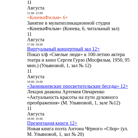
11
Августа
12:00
-
13:00
«КоневаФильм» 6+
Занятие в мультипликационной студии
«КоневаФильм» (Конева, 6, читальный зал)
11
Августа
17:00
-
18:00
Виртуальный концертный зал 12+
Показ х/ф «Смелые люди» к 100-летию актера
театра и кино Сергея Гурзо (Мосфильм, 1950, 95
мин.) (Ульяновой, 1, зал № 12)
11
Августа
18:00
-
19:00
«Заоникиевские просветительские беседы» 12+
Лекция диакона Артемия Овчаренко
«Актуальность красоты на пути духовного
преображения» (М. Ульяновой, 1, зале №12)
11
Августа
18:00
-
19:00
Презентация книги 12+
Новая книга поэта Антона Чёрного «Сбор» (ул.
М. Ульяновой, 1, зал № 20)