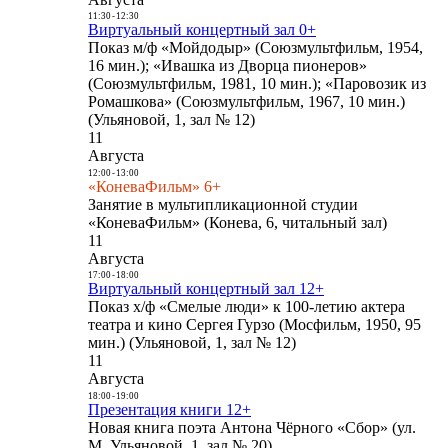
11:30
-
12:30
Виртуальный концертный зал 0+
Показ м/ф «Мойдодыр» (Союзмультфильм, 1954,
16 мин.); «Ивашка из Дворца пионеров»
(Союзмультфильм, 1981, 10 мин.); «Паровозик из
Ромашкова» (Союзмультфильм, 1967, 10 мин.)
(Ульяновой, 1, зал № 12)
11
Августа
12:00
-
13:00
«КоневаФильм» 6+
Занятие в мультипликационной студии
«КоневаФильм» (Конева, 6, читальный зал)
11
Августа
17:00
-
18:00
Виртуальный концертный зал 12+
Показ х/ф «Смелые люди» к 100-летию актера
театра и кино Сергея Гурзо (Мосфильм, 1950, 95
мин.) (Ульяновой, 1, зал № 12)
11
Августа
18:00
-
19:00
Презентация книги 12+
Новая книга поэта Антона Чёрного «Сбор» (ул.
М. Ульяновой, 1, зал № 20)