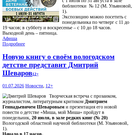
с 1 июля по 31 августа в зале
библиотеки № 12 (М. Ульяновой,
1).
Экспозицию можно посетить с
понедельника по четверг с 11 до
19 часов; в субботу и воскресенье – с 10 до 18 часов.
Выходной день – пятница.
Афиша
Подробнее
Новую книгу о своём вологодском
детстве представит Дмитрий
Шеваров
12+
01.07.2026
Новости
,
12+
Творческая встреча с прозаиком,
журналистом, литературным критиком
Дмитрием
Геннадьевичем Шеваровым
и презентация его новой
повести о детстве «Миша, мой Миша» пройдут в
понедельник,
20 июля, в зале редких книг (№ 20)
Вологодской областной научной библиотеки (М. Ульяновой,
1).
Начало в 17 часов.