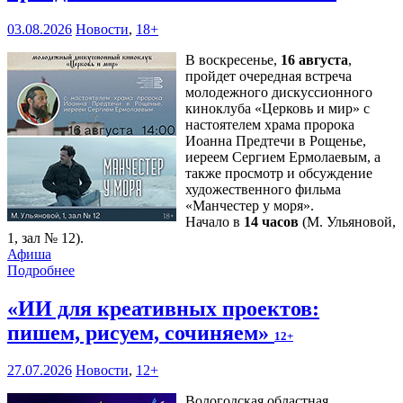
03.08.2026
Новости
,
18+
В воскресенье,
16 августа
,
пройдет очередная встреча
молодежного дискуссионного
киноклуба «Церковь и мир» с
настоятелем храма пророка
Иоанна Предтечи в Рощенье,
иереем Сергием Ермолаевым, а
также просмотр и обсуждение
художественного фильма
«Манчестер у моря».
Начало в
14 часов
(М. Ульяновой,
1, зал № 12).
Афиша
Подробнее
«ИИ для креативных проектов:
пишем, рисуем, сочиняем»
12+
27.07.2026
Новости
,
12+
Вологодская областная