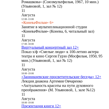
Ромашкова» (Союзмультфильм, 1967, 10 мин.)
(Ульяновой, 1, зал № 12)
11
Августа
12:00
-
13:00
«КоневаФильм» 6+
Занятие в мультипликационной студии
«КоневаФильм» (Конева, 6, читальный зал)
11
Августа
17:00
-
18:00
Виртуальный концертный зал 12+
Показ х/ф «Смелые люди» к 100-летию актера
театра и кино Сергея Гурзо (Мосфильм, 1950, 95
мин.) (Ульяновой, 1, зал № 12)
11
Августа
18:00
-
19:00
«Заоникиевские просветительские беседы» 12+
Лекция диакона Артемия Овчаренко
«Актуальность красоты на пути духовного
преображения» (М. Ульяновой, 1, зале №12)
11
Августа
18:00
-
19:00
Презентация книги 12+