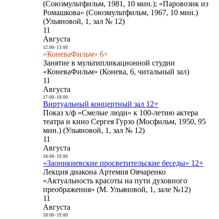
(Союзмультфильм, 1981, 10 мин.); «Паровозик из
Ромашкова» (Союзмультфильм, 1967, 10 мин.)
(Ульяновой, 1, зал № 12)
11
Августа
12:00
-
13:00
«КоневаФильм» 6+
Занятие в мультипликационной студии
«КоневаФильм» (Конева, 6, читальный зал)
11
Августа
17:00
-
18:00
Виртуальный концертный зал 12+
Показ х/ф «Смелые люди» к 100-летию актера
театра и кино Сергея Гурзо (Мосфильм, 1950, 95
мин.) (Ульяновой, 1, зал № 12)
11
Августа
18:00
-
19:00
«Заоникиевские просветительские беседы» 12+
Лекция диакона Артемия Овчаренко
«Актуальность красоты на пути духовного
преображения» (М. Ульяновой, 1, зале №12)
11
Августа
18:00
-
19:00