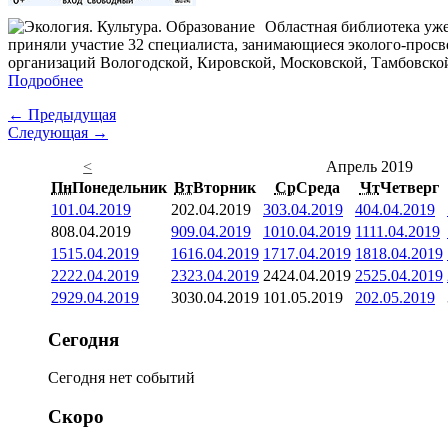
Областная библиотека уже
приняли участие 32 специалиста, занимающиеся эколого-прос
организаций Вологодской, Кировской, Московской, Тамбовской
Подробнее
← Предыдущая
Следующая →
<
Апрель 2019
Пн
Понедельник
Вт
Вторник
Ср
Среда
Чт
Четверг
1
01.04.2019
2
02.04.2019
3
03.04.2019
4
04.04.2019
8
08.04.2019
9
09.04.2019
10
10.04.2019
11
11.04.2019
15
15.04.2019
16
16.04.2019
17
17.04.2019
18
18.04.2019
22
22.04.2019
23
23.04.2019
24
24.04.2019
25
25.04.2019
29
29.04.2019
30
30.04.2019
1
01.05.2019
2
02.05.2019
Сегодня
Сегодня нет событий
Скоро