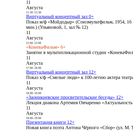
11
Августа
11:30
-
12:30
Виртуальный концертный зал 0+
Показ м/ф «Мойдодыр» (Союзмультфильм, 1954, 16 
мин.) (Ульяновой, 1, зал № 12)
11
Августа
12:00
-
13:00
«КоневаФильм» 6+
Занятие в мультипликационной студии «КоневаФиль
11
Августа
17:00
-
18:00
Виртуальный концертный зал 12+
Показ х/ф «Смелые люди» к 100-летию актера театра
11
Августа
18:00
-
19:00
«Заоникиевские просветительские беседы» 12+
Лекция диакона Артемия Овчаренко «Актуальность 
11
Августа
18:00
-
19:00
Презентация книги 12+
Новая книга поэта Антона Чёрного «Сбор» (ул. М. У