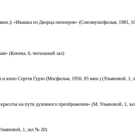
мин.); «Ивашка из Дворца пионеров» (Союзмультфильм, 1981, 10
м» (Конева, 6, читальный зал)
 и кино Сергея Гурзо (Мосфильм, 1950, 95 мин.) (Ульяновой, 1, 
красоты на пути духовного преображения» (М. Ульяновой, 1, за
льяновой, 1, зал № 20)