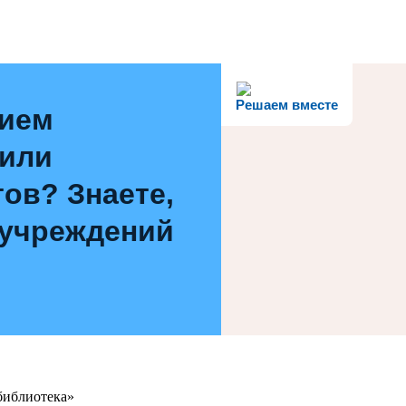
Решаем вместе
нием
 или
ов? Знаете,
 учреждений
библиотека»