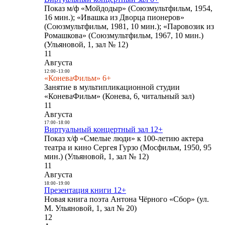
Показ м/ф «Мойдодыр» (Союзмультфильм, 1954,
16 мин.); «Ивашка из Дворца пионеров»
(Союзмультфильм, 1981, 10 мин.); «Паровозик из
Ромашкова» (Союзмультфильм, 1967, 10 мин.)
(Ульяновой, 1, зал № 12)
11
Августа
12:00
-
13:00
«КоневаФильм» 6+
Занятие в мультипликационной студии
«КоневаФильм» (Конева, 6, читальный зал)
11
Августа
17:00
-
18:00
Виртуальный концертный зал 12+
Показ х/ф «Смелые люди» к 100-летию актера
театра и кино Сергея Гурзо (Мосфильм, 1950, 95
мин.) (Ульяновой, 1, зал № 12)
11
Августа
18:00
-
19:00
Презентация книги 12+
Новая книга поэта Антона Чёрного «Сбор» (ул.
М. Ульяновой, 1, зал № 20)
12