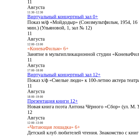
11
Августа
11:30
-
12:30
Виртуальный концертный зал 0+
Показ м/ф «Мойдодыр» (Союзмультфильм, 1954, 16 
мин.) (Ульяновой, 1, зал № 12)
11
Августа
12:00
-
13:00
«КоневаФильм» 6+
Занятие в мультипликационной студии «КоневаФиль
11
Августа
17:00
-
18:00
Виртуальный концертный зал 12+
Показ х/ф «Смелые люди» к 100-летию актера театра
11
Августа
18:00
-
19:00
Презентация книги 12+
Новая книга поэта Антона Чёрного «Сбор» (ул. М. У
12
Августа
12:00
-
13:00
«Читающая лошадка» 6+
Детский клуб любителей чтения. Знакомство с книг