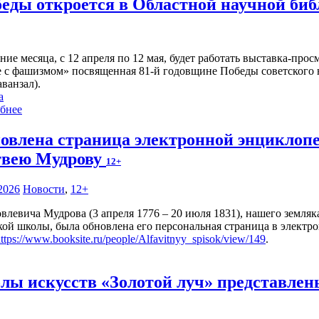
еды откроется в Областной научной би
ение месяца, с 12 апреля по 12 мая, будет работать выставка-п
е с фашизмом» посвященная 81-й годовщине Победы советского н
аванзал).
а
бнее
овлена страница электронной энциклоп
вею Мудрову
12+
2026
Новости
,
12+
левича Мудрова (3 апреля 1776 – 20 июля 1831), нашего земляк
ской школы, была обновлена его персональная страница в элек
ttps://www.booksite.ru/people/Alfavitnyy_spisok/view/149
.
лы искусств «Золотой луч» представлен