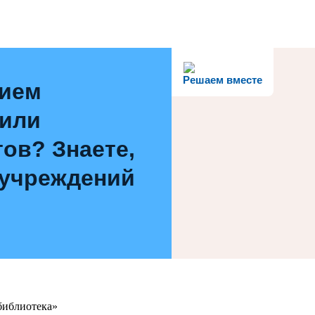
Решаем вместе
нием
 или
ов? Знаете,
 учреждений
библиотека»