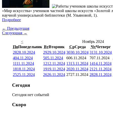
«Мир искусства» учеников частной школы искусств «Золотой лу
научной универсальной библиотеки (М. Ульяновой, 1).
Подробнее
← Предыдущая
Следующая →
<
Ноябрь 2024
Пн
Понедельник
Вт
Вторник
Ср
Среда
Чт
Четверг
28
28.10.2024
29
29.10.2024
30
30.10.2024
31
31.10.2024
4
04.11.2024
5
05.11.2024
6
06.11.2024
7
07.11.2024
11
11.11.2024
12
12.11.2024
13
13.11.2024
14
14.11.2024
18
18.11.2024
19
19.11.2024
20
20.11.2024
21
21.11.2024
25
25.11.2024
26
26.11.2024
27
27.11.2024
28
28.11.2024
Сегодня
Сегодня нет событий
Скоро