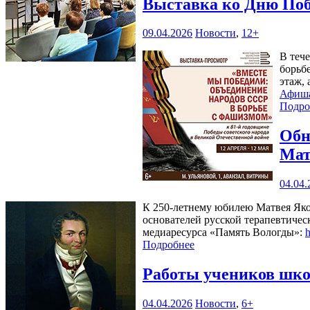
Выставка ко Дню Поб
09.04.2026
Новости
,
12+
В теч
борьб
этаж, 
Афиш
Подро
Обн
Мат
04.04.
К 250-летнему юбилею Матвея Яков
основателей русской терапевтиче
медиаресурса «Память Вологды»:
h
Подробнее
Работы учеников шко
04.04.2026
Новости
,
6+