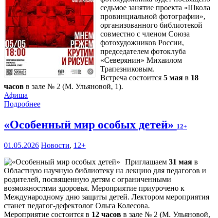
седьмое занятие проекта «Школа
провинциальной фотографии»,
организованного библиотекой
совместно с членом Союза
фотохудожников России,
председателем фотоклуба
«Северянин» Михаилом
Трапезниковым.
Встреча состоится
5 мая
в
18
часов
в зале № 2 (М. Ульяновой, 1).
Афиша
Подробнее
«Особенный мир особых детей»
12+
01.05.2026
Новости
,
12+
Приглашаем
31 мая
в
Областную научную библиотеку на лекцию для педагогов и
родителей, посвященную детям с ограниченными
возможностями здоровья. Мероприятие приурочено к
Международному дню защиты детей. Лектором мероприятия
станет педагог-дефектолог Ольга Колесова.
Мероприятие состоится в
12 часов
в зале № 2 (М. Ульяновой,