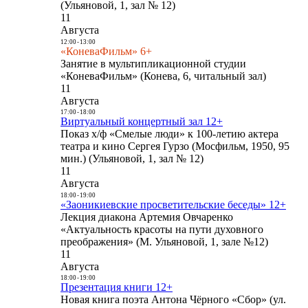
(Ульяновой, 1, зал № 12)
11
Августа
12:00
-
13:00
«КоневаФильм» 6+
Занятие в мультипликационной студии
«КоневаФильм» (Конева, 6, читальный зал)
11
Августа
17:00
-
18:00
Виртуальный концертный зал 12+
Показ х/ф «Смелые люди» к 100-летию актера
театра и кино Сергея Гурзо (Мосфильм, 1950, 95
мин.) (Ульяновой, 1, зал № 12)
11
Августа
18:00
-
19:00
«Заоникиевские просветительские беседы» 12+
Лекция диакона Артемия Овчаренко
«Актуальность красоты на пути духовного
преображения» (М. Ульяновой, 1, зале №12)
11
Августа
18:00
-
19:00
Презентация книги 12+
Новая книга поэта Антона Чёрного «Сбор» (ул.