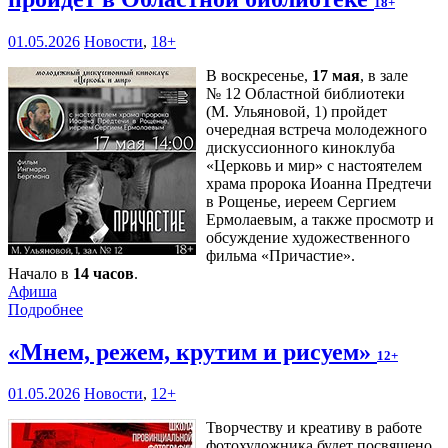
18+
01.05.2026
Новости
,
18+
В воскресенье,
17 мая
, в зале
№ 12 Областной библиотеки
(М. Ульяновой, 1) пройдет
очередная встреча молодежного
дискуссионного киноклуба
«Церковь и мир» с настоятелем
храма пророка Иоанна Предтечи
в Рощенье, иереем Сергием
Ермолаевым, а также просмотр и
обсуждение художественного
фильма «Причастие».
Начало в
14 часов
.
Афиша
Подробнее
«Мнем, режем, крутим и рисуем»
12+
01.05.2026
Новости
,
12+
Творчеству и креативу в работе
фотохудожника будет посвящено