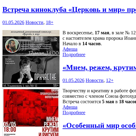
Встреча киноклуба «Церковь и мир» пр
01.05.2026
Новости
,
18+
В воскресенье,
17 мая
, в зале № 
с настоятелем храма пророка Иоа
Начало в
14 часов
.
Афиша
Подробнее
«Мнем, режем, крути
01.05.2026
Новости
,
12+
Творчеству и креативу в работе ф
совместно с членом Союза фотоху
Встреча состоится
5 мая
в
18 часо
Афиша
Подробнее
«Особенный мир особ