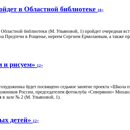
ойдет в Областной библиотеке
18+
12 Областной библиотеки (М. Ульяновой, 1) пройдет очередная в
нна Предтечи в Рощенье, иереем Сергием Ермолаевым, а также п
м и рисуем»
12+
отохудожника будет посвящено седьмое занятие проекта «Школа
дожников России, председателем фотоклуба «Северянин» Миха
в
в зале № 2 (М. Ульяновой, 1).
ых детей»
12+