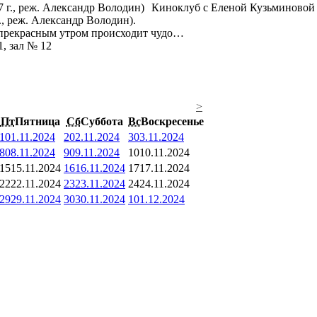
Киноклуб с Еленой Кузьминовой 
., реж. Александр Володин).
м прекрасным утром происходит чудо…
1, зал № 12
>
Пт
Пятница
Сб
Суббота
Вс
Воскресенье
1
01.11.2024
2
02.11.2024
3
03.11.2024
8
08.11.2024
9
09.11.2024
10
10.11.2024
15
15.11.2024
16
16.11.2024
17
17.11.2024
22
22.11.2024
23
23.11.2024
24
24.11.2024
29
29.11.2024
30
30.11.2024
1
01.12.2024