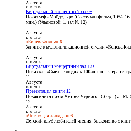
Августа
11:30
-
12:30
Виртуальный концертный зал 0+
Показ м/ф «Мойдодыр» (Союзмультфильм, 1954, 16 
мин.) (Ульяновой, 1, зал № 12)
11
Августа
12:00
-
13:00
«КоневаФильм» 6+
Занятие в мультипликационной студии «КоневаФиль
11
Августа
17:00
-
18:00
Виртуальный концертный зал 12+
Показ х/ф «Смелые люди» к 100-летию актера театра
11
Августа
18:00
-
19:00
Презентация книги 12+
Новая книга поэта Антона Чёрного «Сбор» (ул. М. У
12
Августа
12:00
-
13:00
«Читающая лошадка» 6+
Детский клуб любителей чтения. Знакомство с книг