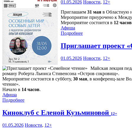
01.05.2026
Новости
,
12+
Приглашаем
31 мая
в Областную н
Мероприятие приурочено к Междун
Мероприятие состоится в
12 часов
Афиша
Подробнее
Приглашает проект «
01.05.2026
Новости
,
12+
Майская лекция пед
роману Роберта Льюиса Стивенсона «Остров сокровищ».
Мероприятие состоится в субботу,
30 мая
, в конференц-зале В
чтение».
Начало в
14 часов
.
Афиша
Подробнее
Киноклуб с Еленой Кузьминовой
12+
01.05.2026
Новости
,
12+