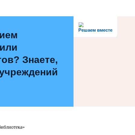
Решаем вместе
нием
 или
ов? Знаете,
 учреждений
библиотека»