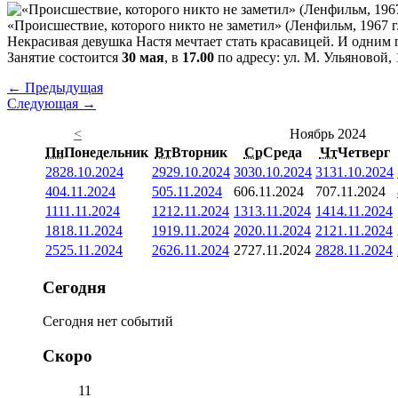
«Происшествие, которого никто не заметил» (Ленфильм, 1967 г
Некрасивая девушка Настя мечтает стать красавицей. И одни
Занятие состоится
30 мая
, в
17.00
по адресу: ул. М. Ульяновой, 
← Предыдущая
Следующая →
<
Ноябрь 2024
Пн
Понедельник
Вт
Вторник
Ср
Среда
Чт
Четверг
28
28.10.2024
29
29.10.2024
30
30.10.2024
31
31.10.2024
4
04.11.2024
5
05.11.2024
6
06.11.2024
7
07.11.2024
11
11.11.2024
12
12.11.2024
13
13.11.2024
14
14.11.2024
18
18.11.2024
19
19.11.2024
20
20.11.2024
21
21.11.2024
25
25.11.2024
26
26.11.2024
27
27.11.2024
28
28.11.2024
Сегодня
Сегодня нет событий
Скоро
11