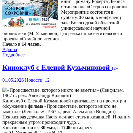
книг – роману Роберта Льюиса
Стивенсона «Остров сокровищ».
Мероприятие состоится в
субботу,
30 мая
, в конференц-
зале Вологодской областной
универсальной научной
библиотеки (М. Ульяновой, 1) в рамках просветительского
проекта «Семейное чтение».
Начало в
14 часов
.
Афиша
Подробнее
Киноклуб с Еленой Кузьминовой
12+
01.05.2026
Новости
,
12+
Киноклуб с Еленой Кузьминовой приглашает на просмотр и
обсуждение фильма «Происшествие, которого никто не
заметил» (Ленфильм, 1967 г., реж. Александр Володин).
Некрасивая девушка Настя мечтает стать красавицей. И одним
прекрасным утром происходит чудо…
Занятие состоится
30 мая
, в
17.00
по адресу:
ул. М. Ульяновой, 1, зал № 12