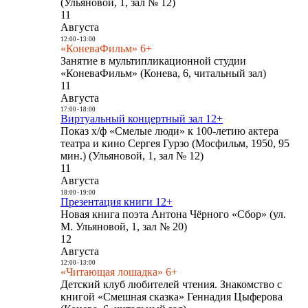
(Ульяновой, 1, зал № 12)
11
Августа
12:00
-
13:00
«КоневаФильм» 6+
Занятие в мультипликационной студии
«КоневаФильм» (Конева, 6, читальный зал)
11
Августа
17:00
-
18:00
Виртуальный концертный зал 12+
Показ х/ф «Смелые люди» к 100-летию актера
театра и кино Сергея Гурзо (Мосфильм, 1950, 95
мин.) (Ульяновой, 1, зал № 12)
11
Августа
18:00
-
19:00
Презентация книги 12+
Новая книга поэта Антона Чёрного «Сбор» (ул.
М. Ульяновой, 1, зал № 20)
12
Августа
12:00
-
13:00
«Читающая лошадка» 6+
Детский клуб любителей чтения. Знакомство с
книгой «Смешная сказка» Геннадия Цыферова