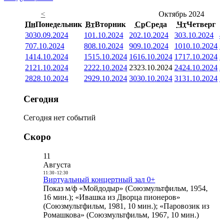
<
Октябрь 2024
Пн
Понедельник
Вт
Вторник
Ср
Среда
Чт
Четверг
30
30.09.2024
1
01.10.2024
2
02.10.2024
3
03.10.2024
7
07.10.2024
8
08.10.2024
9
09.10.2024
10
10.10.2024
14
14.10.2024
15
15.10.2024
16
16.10.2024
17
17.10.2024
21
21.10.2024
22
22.10.2024
23
23.10.2024
24
24.10.2024
28
28.10.2024
29
29.10.2024
30
30.10.2024
31
31.10.2024
Сегодня
Сегодня нет событий
Скоро
11
Августа
11:30
-
12:30
Виртуальный концертный зал 0+
Показ м/ф «Мойдодыр» (Союзмультфильм, 1954,
16 мин.); «Ивашка из Дворца пионеров»
(Союзмультфильм, 1981, 10 мин.); «Паровозик из
Ромашкова» (Союзмультфильм, 1967, 10 мин.)