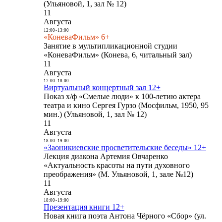
(Ульяновой, 1, зал № 12)
11
Августа
12:00
-
13:00
«КоневаФильм» 6+
Занятие в мультипликационной студии
«КоневаФильм» (Конева, 6, читальный зал)
11
Августа
17:00
-
18:00
Виртуальный концертный зал 12+
Показ х/ф «Смелые люди» к 100-летию актера
театра и кино Сергея Гурзо (Мосфильм, 1950, 95
мин.) (Ульяновой, 1, зал № 12)
11
Августа
18:00
-
19:00
«Заоникиевские просветительские беседы» 12+
Лекция диакона Артемия Овчаренко
«Актуальность красоты на пути духовного
преображения» (М. Ульяновой, 1, зале №12)
11
Августа
18:00
-
19:00
Презентация книги 12+
Новая книга поэта Антона Чёрного «Сбор» (ул.