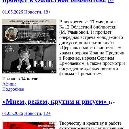
18+
01.05.2026
Новости
,
18+
В воскресенье,
17 мая
, в зале
№ 12 Областной библиотеки
(М. Ульяновой, 1) пройдет
очередная встреча молодежного
дискуссионного киноклуба
«Церковь и мир» с настоятелем
храма пророка Иоанна Предтечи
в Рощенье, иереем Сергием
Ермолаевым, а также просмотр и
обсуждение художественного
фильма «Причастие».
Начало в
14 часов
.
Афиша
Подробнее
«Мнем, режем, крутим и рисуем»
12+
01.05.2026
Новости
,
12+
Творчеству и креативу в работе
фотохудожника будет посвящено