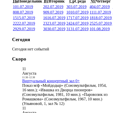
Пн
Понедельник
Вт
Вторник
Ср
Среда
Чт
Четверг
1
01.07.2019
2
02.07.2019
3
03.07.2019
4
04.07.2019
8
08.07.2019
9
09.07.2019
10
10.07.2019
11
11.07.2019
15
15.07.2019
16
16.07.2019
17
17.07.2019
18
18.07.2019
22
22.07.2019
23
23.07.2019
24
24.07.2019
25
25.07.2019
29
29.07.2019
30
30.07.2019
31
31.07.2019
1
01.08.2019
Сегодня
Сегодня нет событий
Скоро
11
Августа
11:30
-
12:30
Виртуальный концертный зал 0+
Показ м/ф «Мойдодыр» (Союзмультфильм, 1954,
16 мин.); «Ивашка из Дворца пионеров»
(Союзмультфильм, 1981, 10 мин.); «Паровозик из
Ромашкова» (Союзмультфильм, 1967, 10 мин.)
(Ульяновой, 1, зал № 12)
11
Августа