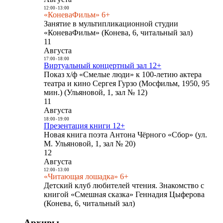
12:00
-
13:00
«КоневаФильм» 6+
Занятие в мультипликационной студии
«КоневаФильм» (Конева, 6, читальный зал)
11
Августа
17:00
-
18:00
Виртуальный концертный зал 12+
Показ х/ф «Смелые люди» к 100-летию актера
театра и кино Сергея Гурзо (Мосфильм, 1950, 95
мин.) (Ульяновой, 1, зал № 12)
11
Августа
18:00
-
19:00
Презентация книги 12+
Новая книга поэта Антона Чёрного «Сбор» (ул.
М. Ульяновой, 1, зал № 20)
12
Августа
12:00
-
13:00
«Читающая лошадка» 6+
Детский клуб любителей чтения. Знакомство с
книгой «Смешная сказка» Геннадия Цыферова
(Конева, 6, читальный зал)
Архивы