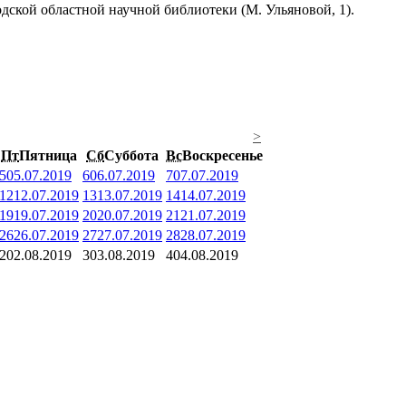
одской областной научной библиотеки (М. Ульяновой, 1).
>
Пт
Пятница
Сб
Суббота
Вс
Воскресенье
5
05.07.2019
6
06.07.2019
7
07.07.2019
12
12.07.2019
13
13.07.2019
14
14.07.2019
19
19.07.2019
20
20.07.2019
21
21.07.2019
26
26.07.2019
27
27.07.2019
28
28.07.2019
2
02.08.2019
3
03.08.2019
4
04.08.2019