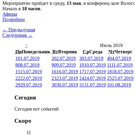
Мероприятие пройдет в среду,
13 мая
, в конференц-зале Волог
Начало в
18 часов
.
Афиша
Подробнее
← Предыдущая
Следующая →
<
Июль 2019
Пн
Понедельник
Вт
Вторник
Ср
Среда
Чт
Четверг
1
01.07.2019
2
02.07.2019
3
03.07.2019
4
04.07.2019
8
08.07.2019
9
09.07.2019
10
10.07.2019
11
11.07.2019
15
15.07.2019
16
16.07.2019
17
17.07.2019
18
18.07.2019
22
22.07.2019
23
23.07.2019
24
24.07.2019
25
25.07.2019
29
29.07.2019
30
30.07.2019
31
31.07.2019
1
01.08.2019
Сегодня
Сегодня нет событий
Скоро
11