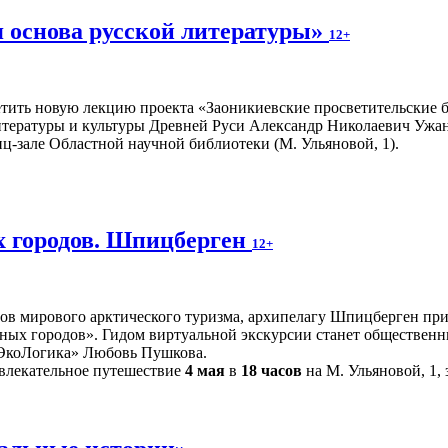
я основа русской литературы»
12+
тить новую лекцию проекта «Заоникиевские просветительские бе
литературы и культуры Древней Руси Александр Николаевич Ужан
ц-зале Областной научной библиотеки (М. Ульяновой, 1).
 городов. Шпицберген
12+
ров мирового арктического туризма, архипелагу Шпицберген при
ных городов». Гидом виртуальной экскурсии станет общественн
«ЭкоЛогика» Любовь Пушкова.
влекательное путешествие
4 мая
в
18 часов
на М. Ульяновой, 1, 