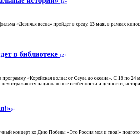
альные истории»
12+
фильма «Девичья весна» пройдет в среду,
13 мая
, в рамках кин
дет в библиотеке
12+
рограмму «Корейская волна: от Сеула до океана». С 18 по 24 м
 нем отражаются национальные особенности и ценности, истор
я!»
6+
чный концерт ко Дню Победы «Это Россия моя и твоя!» подгото