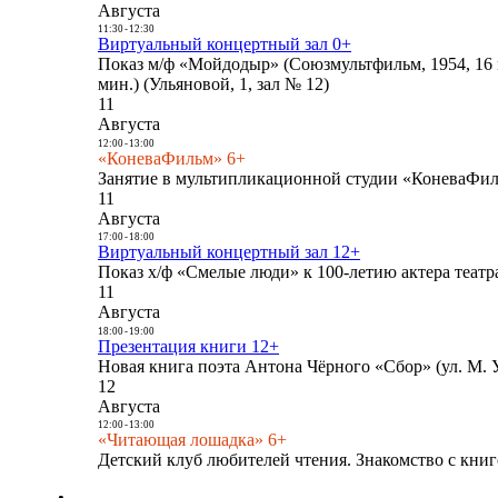
Августа
11:30
-
12:30
Виртуальный концертный зал 0+
Показ м/ф «Мойдодыр» (Союзмультфильм, 1954, 16 
мин.) (Ульяновой, 1, зал № 12)
11
Августа
12:00
-
13:00
«КоневаФильм» 6+
Занятие в мультипликационной студии «КоневаФиль
11
Августа
17:00
-
18:00
Виртуальный концертный зал 12+
Показ х/ф «Смелые люди» к 100-летию актера театра
11
Августа
18:00
-
19:00
Презентация книги 12+
Новая книга поэта Антона Чёрного «Сбор» (ул. М. У
12
Августа
12:00
-
13:00
«Читающая лошадка» 6+
Детский клуб любителей чтения. Знакомство с книг