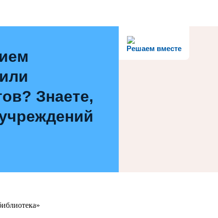
Решаем вместе
нием
 или
ов? Знаете,
 учреждений
библиотека»