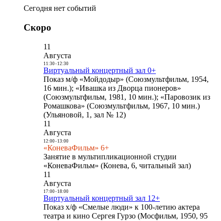
Сегодня нет событий
Скоро
11
Августа
11:30
-
12:30
Виртуальный концертный зал 0+
Показ м/ф «Мойдодыр» (Союзмультфильм, 1954,
16 мин.); «Ивашка из Дворца пионеров»
(Союзмультфильм, 1981, 10 мин.); «Паровозик из
Ромашкова» (Союзмультфильм, 1967, 10 мин.)
(Ульяновой, 1, зал № 12)
11
Августа
12:00
-
13:00
«КоневаФильм» 6+
Занятие в мультипликационной студии
«КоневаФильм» (Конева, 6, читальный зал)
11
Августа
17:00
-
18:00
Виртуальный концертный зал 12+
Показ х/ф «Смелые люди» к 100-летию актера
театра и кино Сергея Гурзо (Мосфильм, 1950, 95