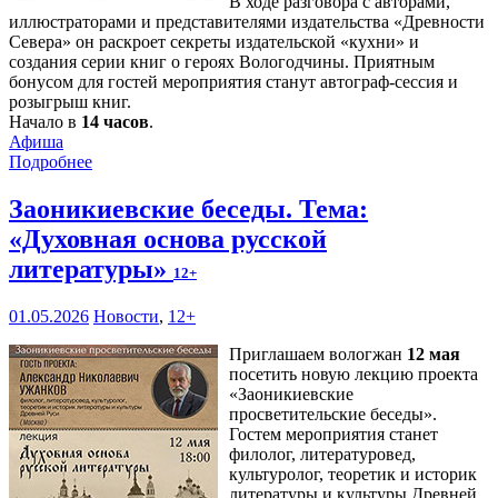
В ходе разговора с авторами,
иллюстраторами и представителями издательства «Древности
Севера» он раскроет секреты издательской «кухни» и
создания серии книг о героях Вологодчины. Приятным
бонусом для гостей мероприятия станут автограф-сессия и
розыгрыш книг.
Начало в
14 часов
.
Афиша
Подробнее
Заоникиевские беседы. Тема:
«Духовная основа русской
литературы»
12+
01.05.2026
Новости
,
12+
Приглашаем вологжан
12 мая
посетить новую лекцию проекта
«Заоникиевские
просветительские беседы».
Гостем мероприятия станет
филолог, литературовед,
культуролог, теоретик и историк
литературы и культуры Древней