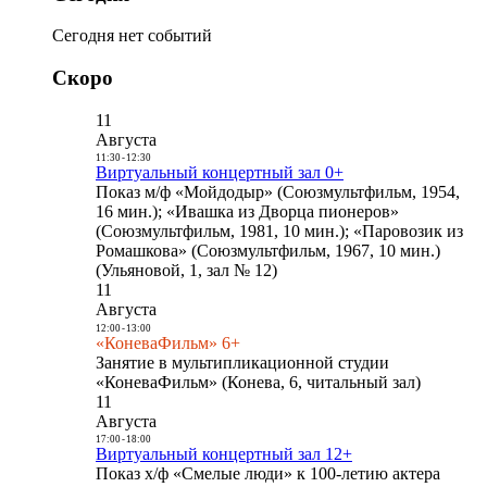
Сегодня нет событий
Скоро
11
Августа
11:30
-
12:30
Виртуальный концертный зал 0+
Показ м/ф «Мойдодыр» (Союзмультфильм, 1954,
16 мин.); «Ивашка из Дворца пионеров»
(Союзмультфильм, 1981, 10 мин.); «Паровозик из
Ромашкова» (Союзмультфильм, 1967, 10 мин.)
(Ульяновой, 1, зал № 12)
11
Августа
12:00
-
13:00
«КоневаФильм» 6+
Занятие в мультипликационной студии
«КоневаФильм» (Конева, 6, читальный зал)
11
Августа
17:00
-
18:00
Виртуальный концертный зал 12+
Показ х/ф «Смелые люди» к 100-летию актера