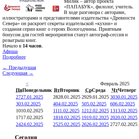
Милик – автор проекта
«ПАПАБУК», филолог, учитель.
В ходе разговора с авторами,
иллюстраторами и представителями издательства «Древности
Севера» он раскроет секреты издательской «кухни» и
создания серии книг о героях Вологодчины. Приятным
бонусом для гостей мероприятия станут автограф-сессия и
розыгрыш книг.
Начало в
14 часов
.
Афиша
Подробнее
← Предыдущая
Следующая →
<
Февраль 2025
Пн
Понедельник
Вт
Вторник
Ср
Среда
Чт
Четверг
27
27.01.2025
28
28.01.2025
29
29.01.2025
30
30.01.2025
3
03.02.2025
4
04.02.2025
5
05.02.2025
6
06.02.2025
10
10.02.2025
11
11.02.2025
12
12.02.2025
13
13.02.2025
17
17.02.2025
18
18.02.2025
19
19.02.2025
20
20.02.2025
24
24.02.2025
25
25.02.2025
26
26.02.2025
27
27.02.2025
Сегодня