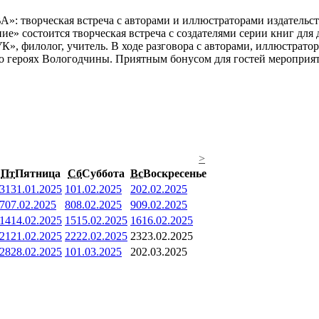
ние» состоится творческая встреча с создателями серии книг дл
, филолог, учитель. В ходе разговора с авторами, иллюстратор
 о героях Вологодчины. Приятным бонусом для гостей мероприят
>
Пт
Пятница
Сб
Суббота
Вс
Воскресенье
31
31.01.2025
1
01.02.2025
2
02.02.2025
7
07.02.2025
8
08.02.2025
9
09.02.2025
14
14.02.2025
15
15.02.2025
16
16.02.2025
21
21.02.2025
22
22.02.2025
23
23.02.2025
28
28.02.2025
1
01.03.2025
2
02.03.2025