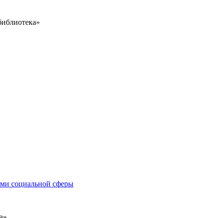
библиотека»
иями социальной сферы
а»