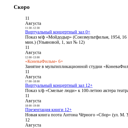
Скоро
11
Августа
11:30
-
12:30
Виртуальный концертный зал 0+
Показ м/ф «Мойдодыр» (Союзмультфильм, 1954, 16 
мин.) (Ульяновой, 1, зал № 12)
11
Августа
12:00
-
13:00
«КоневаФильм» 6+
Занятие в мультипликационной студии «КоневаФиль
11
Августа
17:00
-
18:00
Виртуальный концертный зал 12+
Показ х/ф «Смелые люди» к 100-летию актера театра
11
Августа
18:00
-
19:00
Презентация книги 12+
Новая книга поэта Антона Чёрного «Сбор» (ул. М. У
12
Августа