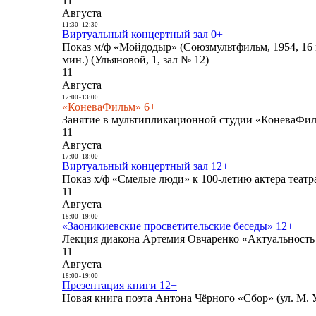
11
Августа
11:30
-
12:30
Виртуальный концертный зал 0+
Показ м/ф «Мойдодыр» (Союзмультфильм, 1954, 16 
мин.) (Ульяновой, 1, зал № 12)
11
Августа
12:00
-
13:00
«КоневаФильм» 6+
Занятие в мультипликационной студии «КоневаФиль
11
Августа
17:00
-
18:00
Виртуальный концертный зал 12+
Показ х/ф «Смелые люди» к 100-летию актера театра
11
Августа
18:00
-
19:00
«Заоникиевские просветительские беседы» 12+
Лекция диакона Артемия Овчаренко «Актуальность 
11
Августа
18:00
-
19:00
Презентация книги 12+
Новая книга поэта Антона Чёрного «Сбор» (ул. М. У