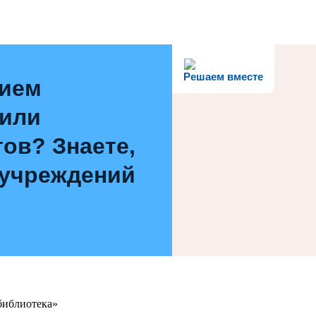
Решаем вместе
нием
 или
ов? Знаете,
 учреждений
библиотека»