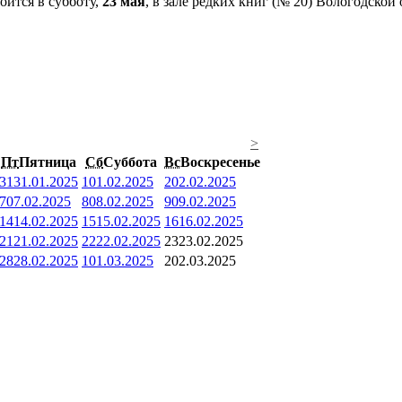
оится в субботу,
23 мая
, в зале редких книг (№ 20) Вологодской
>
Пт
Пятница
Сб
Суббота
Вс
Воскресенье
31
31.01.2025
1
01.02.2025
2
02.02.2025
7
07.02.2025
8
08.02.2025
9
09.02.2025
14
14.02.2025
15
15.02.2025
16
16.02.2025
21
21.02.2025
22
22.02.2025
23
23.02.2025
28
28.02.2025
1
01.03.2025
2
02.03.2025