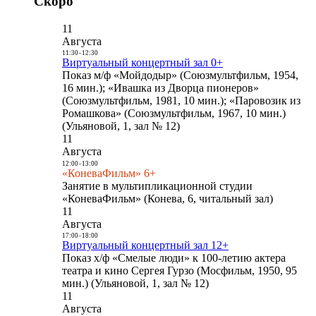
Скоро
11
Августа
11:30
-
12:30
Виртуальный концертный зал 0+
Показ м/ф «Мойдодыр» (Союзмультфильм, 1954,
16 мин.); «Ивашка из Дворца пионеров»
(Союзмультфильм, 1981, 10 мин.); «Паровозик из
Ромашкова» (Союзмультфильм, 1967, 10 мин.)
(Ульяновой, 1, зал № 12)
11
Августа
12:00
-
13:00
«КоневаФильм» 6+
Занятие в мультипликационной студии
«КоневаФильм» (Конева, 6, читальный зал)
11
Августа
17:00
-
18:00
Виртуальный концертный зал 12+
Показ х/ф «Смелые люди» к 100-летию актера
театра и кино Сергея Гурзо (Мосфильм, 1950, 95
мин.) (Ульяновой, 1, зал № 12)
11
Августа