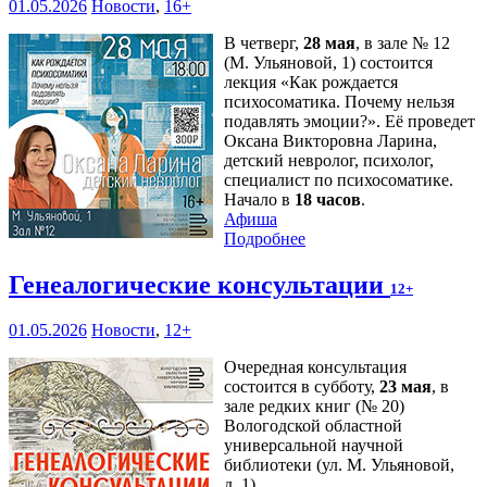
01.05.2026
Новости
,
16+
В четверг,
28 мая
, в зале № 12
(М. Ульяновой, 1) состоится
лекция «Как рождается
психосоматика. Почему нельзя
подавлять эмоции?». Её проведет
Оксана Викторовна Ларина,
детский невролог, психолог,
специалист по психосоматике.
Начало в
18 часов
.
Афиша
Подробнее
Генеалогические консультации
12+
01.05.2026
Новости
,
12+
Очередная консультация
состоится в субботу,
23 мая
, в
зале редких книг (№ 20)
Вологодской областной
универсальной научной
библиотеки (ул. М. Ульяновой,
д. 1).