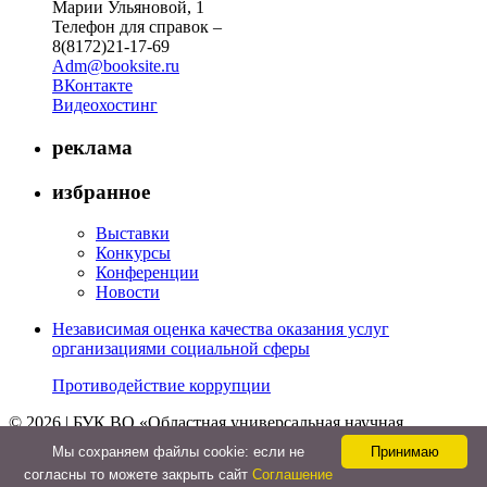
Марии Ульяновой, 1
Телефон для справок –
8(8172)21-17-69
Adm@booksite.ru
ВКонтакте
Видеохостинг
реклама
избранное
Выставки
Конкурсы
Конференции
Новости
Независимая оценка качества оказания услуг
организациями социальной сферы
Противодействие коррупции
© 2026 | БУК ВО «Областная универсальная научная
библиотека»
Мы cохраняем файлы cookie: если не
Принимаю
↑
согласны то можете закрыть сайт
Соглашение