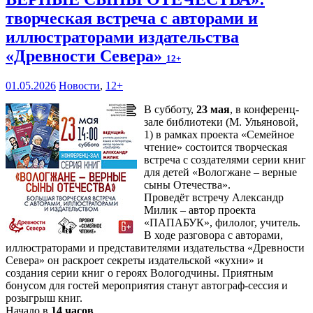
творческая встреча с авторами и
иллюстраторами издательства
«Древности Севера»
12+
01.05.2026
Новости
,
12+
В субботу,
23 мая
, в конференц-
зале библиотеки (М. Ульяновой,
1) в рамках проекта «Семейное
чтение» состоится творческая
встреча с создателями серии книг
для детей «Вологжане – верные
сыны Отечества».
Проведёт встречу Александр
Милик – автор проекта
«ПАПАБУК», филолог, учитель.
В ходе разговора с авторами,
иллюстраторами и представителями издательства «Древности
Севера» он раскроет секреты издательской «кухни» и
создания серии книг о героях Вологодчины. Приятным
бонусом для гостей мероприятия станут автограф-сессия и
розыгрыш книг.
Начало в
14 часов
.