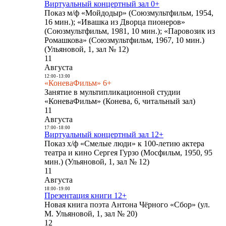
Виртуальный концертный зал 0+
Показ м/ф «Мойдодыр» (Союзмультфильм, 1954,
16 мин.); «Ивашка из Дворца пионеров»
(Союзмультфильм, 1981, 10 мин.); «Паровозик из
Ромашкова» (Союзмультфильм, 1967, 10 мин.)
(Ульяновой, 1, зал № 12)
11
Августа
12:00
-
13:00
«КоневаФильм» 6+
Занятие в мультипликационной студии
«КоневаФильм» (Конева, 6, читальный зал)
11
Августа
17:00
-
18:00
Виртуальный концертный зал 12+
Показ х/ф «Смелые люди» к 100-летию актера
театра и кино Сергея Гурзо (Мосфильм, 1950, 95
мин.) (Ульяновой, 1, зал № 12)
11
Августа
18:00
-
19:00
Презентация книги 12+
Новая книга поэта Антона Чёрного «Сбор» (ул.
М. Ульяновой, 1, зал № 20)
12