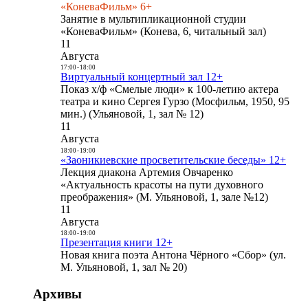
«КоневаФильм» 6+
Занятие в мультипликационной студии
«КоневаФильм» (Конева, 6, читальный зал)
11
Августа
17:00
-
18:00
Виртуальный концертный зал 12+
Показ х/ф «Смелые люди» к 100-летию актера
театра и кино Сергея Гурзо (Мосфильм, 1950, 95
мин.) (Ульяновой, 1, зал № 12)
11
Августа
18:00
-
19:00
«Заоникиевские просветительские беседы» 12+
Лекция диакона Артемия Овчаренко
«Актуальность красоты на пути духовного
преображения» (М. Ульяновой, 1, зале №12)
11
Августа
18:00
-
19:00
Презентация книги 12+
Новая книга поэта Антона Чёрного «Сбор» (ул.
М. Ульяновой, 1, зал № 20)
Архивы