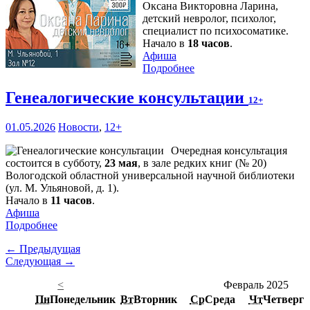
Оксана Викторовна Ларина,
детский невролог, психолог,
специалист по психосоматике.
Начало в
18 часов
.
Афиша
Подробнее
Генеалогические консультации
12+
01.05.2026
Новости
,
12+
Очередная консультация
состоится в субботу,
23 мая
, в зале редких книг (№ 20)
Вологодской областной универсальной научной библиотеки
(ул. М. Ульяновой, д. 1).
Начало в
11 часов
.
Афиша
Подробнее
← Предыдущая
Следующая →
<
Февраль 2025
Пн
Понедельник
Вт
Вторник
Ср
Среда
Чт
Четверг