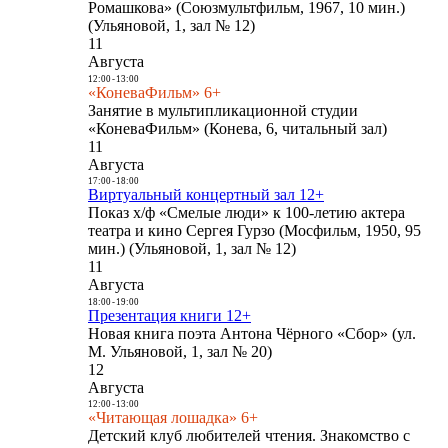
Ромашкова» (Союзмультфильм, 1967, 10 мин.)
(Ульяновой, 1, зал № 12)
11
Августа
12:00
-
13:00
«КоневаФильм» 6+
Занятие в мультипликационной студии
«КоневаФильм» (Конева, 6, читальный зал)
11
Августа
17:00
-
18:00
Виртуальный концертный зал 12+
Показ х/ф «Смелые люди» к 100-летию актера
театра и кино Сергея Гурзо (Мосфильм, 1950, 95
мин.) (Ульяновой, 1, зал № 12)
11
Августа
18:00
-
19:00
Презентация книги 12+
Новая книга поэта Антона Чёрного «Сбор» (ул.
М. Ульяновой, 1, зал № 20)
12
Августа
12:00
-
13:00
«Читающая лошадка» 6+
Детский клуб любителей чтения. Знакомство с