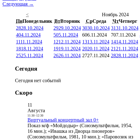
Следующая →
<
Ноябрь 2024
Пн
Понедельник
Вт
Вторник
Ср
Среда
Чт
Четверг
28
28.10.2024
29
29.10.2024
30
30.10.2024
31
31.10.2024
4
04.11.2024
5
05.11.2024
6
06.11.2024
7
07.11.2024
11
11.11.2024
12
12.11.2024
13
13.11.2024
14
14.11.2024
18
18.11.2024
19
19.11.2024
20
20.11.2024
21
21.11.2024
25
25.11.2024
26
26.11.2024
27
27.11.2024
28
28.11.2024
Сегодня
Сегодня нет событий
Скоро
11
Августа
11:30
-
12:30
Виртуальный концертный зал 0+
Показ м/ф «Мойдодыр» (Союзмультфильм, 1954,
16 мин.); «Ивашка из Дворца пионеров»
(Союзмультфильм, 1981, 10 мин.); «Паровозик из