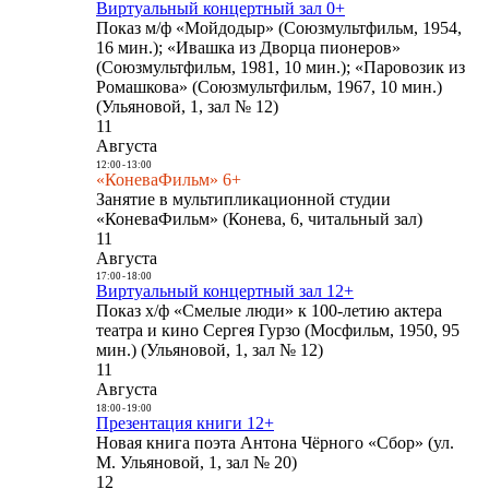
Виртуальный концертный зал 0+
Показ м/ф «Мойдодыр» (Союзмультфильм, 1954,
16 мин.); «Ивашка из Дворца пионеров»
(Союзмультфильм, 1981, 10 мин.); «Паровозик из
Ромашкова» (Союзмультфильм, 1967, 10 мин.)
(Ульяновой, 1, зал № 12)
11
Августа
12:00
-
13:00
«КоневаФильм» 6+
Занятие в мультипликационной студии
«КоневаФильм» (Конева, 6, читальный зал)
11
Августа
17:00
-
18:00
Виртуальный концертный зал 12+
Показ х/ф «Смелые люди» к 100-летию актера
театра и кино Сергея Гурзо (Мосфильм, 1950, 95
мин.) (Ульяновой, 1, зал № 12)
11
Августа
18:00
-
19:00
Презентация книги 12+
Новая книга поэта Антона Чёрного «Сбор» (ул.
М. Ульяновой, 1, зал № 20)
12