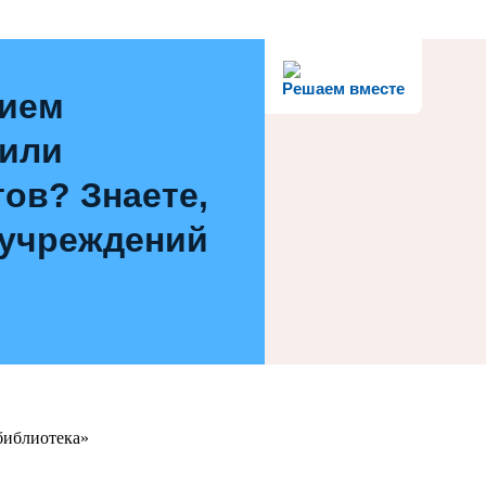
Решаем вместе
нием
 или
ов? Знаете,
 учреждений
библиотека»