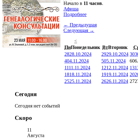
Начало в
11 часов
.
Афиша
Подробнее
← Предыдущая
Следующая →
<
Пн
Понедельник
Вт
Вторник
С
28
28.10.2024
29
29.10.2024
30
3
4
04.11.2024
5
05.11.2024
6
06
11
11.11.2024
12
12.11.2024
13
1
18
18.11.2024
19
19.11.2024
20
2
25
25.11.2024
26
26.11.2024
27
2
Сегодня
Сегодня нет событий
Скоро
11
Августа