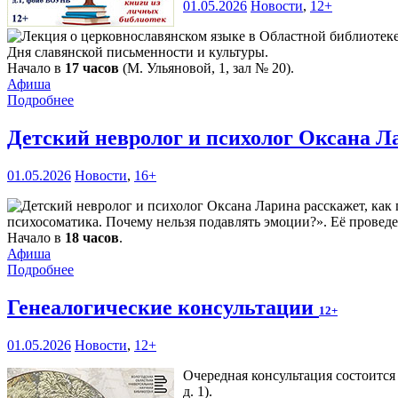
01.05.2026
Новости
,
12+
Дня славянской письменности и культуры.
Начало в
17 часов
(М. Ульяновой, 1, зал № 20).
Афиша
Подробнее
Детский невролог и психолог Оксана Л
01.05.2026
Новости
,
16+
психосоматика. Почему нельзя подавлять эмоции?». Её проведе
Начало в
18 часов
.
Афиша
Подробнее
Генеалогические консультации
12+
01.05.2026
Новости
,
12+
Очередная консультация состоится 
д. 1).