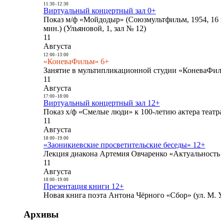
11:30
-
12:30
Виртуальный концертный зал 0+
Показ м/ф «Мойдодыр» (Союзмультфильм, 1954, 16 
мин.) (Ульяновой, 1, зал № 12)
11
Августа
12:00
-
13:00
«КоневаФильм» 6+
Занятие в мультипликационной студии «КоневаФиль
11
Августа
17:00
-
18:00
Виртуальный концертный зал 12+
Показ х/ф «Смелые люди» к 100-летию актера театра
11
Августа
18:00
-
19:00
«Заоникиевские просветительские беседы» 12+
Лекция диакона Артемия Овчаренко «Актуальность 
11
Августа
18:00
-
19:00
Презентация книги 12+
Новая книга поэта Антона Чёрного «Сбор» (ул. М. У
Архивы