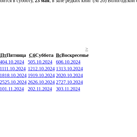
оится в субботу,
23 мая
, в зале редких книг (№ 20) Вологодской
>
Пт
Пятница
Сб
Суббота
Вс
Воскресенье
4
04.10.2024
5
05.10.2024
6
06.10.2024
11
11.10.2024
12
12.10.2024
13
13.10.2024
18
18.10.2024
19
19.10.2024
20
20.10.2024
25
25.10.2024
26
26.10.2024
27
27.10.2024
1
01.11.2024
2
02.11.2024
3
03.11.2024