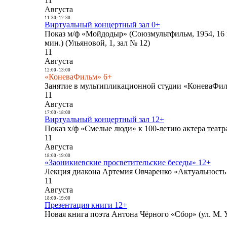
11
Августа
11:30
-
12:30
Виртуальный концертный зал 0+
Показ м/ф «Мойдодыр» (Союзмультфильм, 1954, 16 
мин.) (Ульяновой, 1, зал № 12)
11
Августа
12:00
-
13:00
«КоневаФильм» 6+
Занятие в мультипликационной студии «КоневаФиль
11
Августа
17:00
-
18:00
Виртуальный концертный зал 12+
Показ х/ф «Смелые люди» к 100-летию актера театра
11
Августа
18:00
-
19:00
«Заоникиевские просветительские беседы» 12+
Лекция диакона Артемия Овчаренко «Актуальность 
11
Августа
18:00
-
19:00
Презентация книги 12+
Новая книга поэта Антона Чёрного «Сбор» (ул. М. У