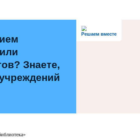
Решаем вместе
нием
 или
ов? Знаете,
 учреждений
библиотека»