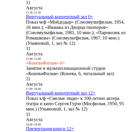
11
Августа
11:30
-
12:30
Виртуальный концертный зал 0+
Показ м/ф «Мойдодыр» (Союзмультфильм, 1954,
16 мин.); «Ивашка из Дворца пионеров»
(Союзмультфильм, 1981, 10 мин.); «Паровозик из
Ромашкова» (Союзмультфильм, 1967, 10 мин.)
(Ульяновой, 1, зал № 12)
11
Августа
12:00
-
13:00
«КоневаФильм» 6+
Занятие в мультипликационной студии
«КоневаФильм» (Конева, 6, читальный зал)
11
Августа
17:00
-
18:00
Виртуальный концертный зал 12+
Показ х/ф «Смелые люди» к 100-летию актера
театра и кино Сергея Гурзо (Мосфильм, 1950, 95
мин.) (Ульяновой, 1, зал № 12)
11
Августа
18:00
-
19:00
Презентация книги 12+