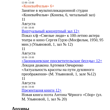
12:00
-
13:00
«КоневаФильм» 6+
Занятие в мультипликационной студии
«КоневаФильм» (Конева, 6, читальный зал)
11
Августа
17:00
-
18:00
Виртуальный концертный зал 12+
Показ х/ф «Смелые люди» к 100-летию актера
театра и кино Сергея Гурзо (Мосфильм, 1950, 95
мин.) (Ульяновой, 1, зал № 12)
11
Августа
18:00
-
19:00
«Заоникиевские просветительские беседы» 12+
Лекция диакона Артемия Овчаренко
«Актуальность красоты на пути духовного
преображения» (М. Ульяновой, 1, зале №12)
11
Августа
18:00
-
19:00
Презентация книги 12+
Новая книга поэта Антона Чёрного «Сбор» (ул.
М. Ульяновой, 1, зал № 20)
Архивы