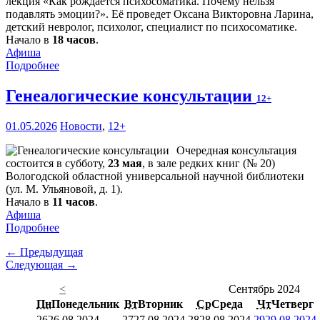
лекция «Как рождается психосоматика. Почему нельзя
подавлять эмоции?». Её проведет Оксана Викторовна Ларина,
детский невролог, психолог, специалист по психосоматике.
Начало в
18 часов
.
Афиша
Подробнее
Генеалогические консультации
12+
01.05.2026
Новости
,
12+
Очередная консультация
состоится в субботу,
23 мая
, в зале редких книг (№ 20)
Вологодской областной универсальной научной библиотеки
(ул. М. Ульяновой, д. 1).
Начало в
11 часов
.
Афиша
Подробнее
← Предыдущая
Следующая →
<
Сентябрь 2024
Пн
Понедельник
Вт
Вторник
Ср
Среда
Чт
Четверг
26
26.08.2024
27
27.08.2024
28
28.08.2024
29
29.08.2024