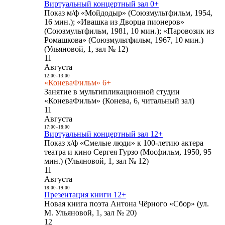
Виртуальный концертный зал 0+
Показ м/ф «Мойдодыр» (Союзмультфильм, 1954,
16 мин.); «Ивашка из Дворца пионеров»
(Союзмультфильм, 1981, 10 мин.); «Паровозик из
Ромашкова» (Союзмультфильм, 1967, 10 мин.)
(Ульяновой, 1, зал № 12)
11
Августа
12:00
-
13:00
«КоневаФильм» 6+
Занятие в мультипликационной студии
«КоневаФильм» (Конева, 6, читальный зал)
11
Августа
17:00
-
18:00
Виртуальный концертный зал 12+
Показ х/ф «Смелые люди» к 100-летию актера
театра и кино Сергея Гурзо (Мосфильм, 1950, 95
мин.) (Ульяновой, 1, зал № 12)
11
Августа
18:00
-
19:00
Презентация книги 12+
Новая книга поэта Антона Чёрного «Сбор» (ул.
М. Ульяновой, 1, зал № 20)
12