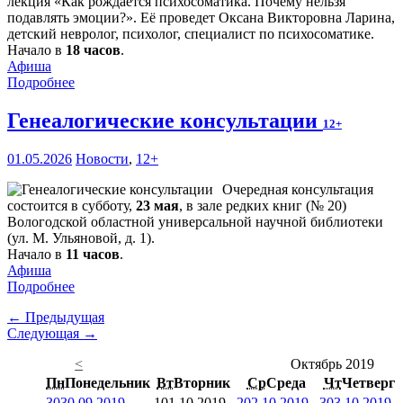
лекция «Как рождается психосоматика. Почему нельзя
подавлять эмоции?». Её проведет Оксана Викторовна Ларина,
детский невролог, психолог, специалист по психосоматике.
Начало в
18 часов
.
Афиша
Подробнее
Генеалогические консультации
12+
01.05.2026
Новости
,
12+
Очередная консультация
состоится в субботу,
23 мая
, в зале редких книг (№ 20)
Вологодской областной универсальной научной библиотеки
(ул. М. Ульяновой, д. 1).
Начало в
11 часов
.
Афиша
Подробнее
← Предыдущая
Следующая →
<
Октябрь 2019
Пн
Понедельник
Вт
Вторник
Ср
Среда
Чт
Четверг
30
30.09.2019
1
01.10.2019
2
02.10.2019
3
03.10.2019