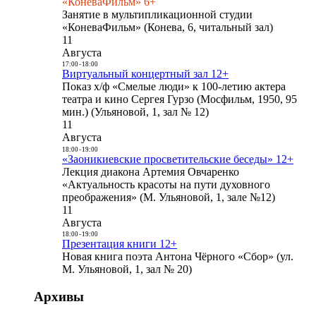
«КоневаФильм» 6+
Занятие в мультипликационной студии
«КоневаФильм» (Конева, 6, читальный зал)
11
Августа
17:00
-
18:00
Виртуальный концертный зал 12+
Показ х/ф «Смелые люди» к 100-летию актера
театра и кино Сергея Гурзо (Мосфильм, 1950, 95
мин.) (Ульяновой, 1, зал № 12)
11
Августа
18:00
-
19:00
«Заоникиевские просветительские беседы» 12+
Лекция диакона Артемия Овчаренко
«Актуальность красоты на пути духовного
преображения» (М. Ульяновой, 1, зале №12)
11
Августа
18:00
-
19:00
Презентация книги 12+
Новая книга поэта Антона Чёрного «Сбор» (ул.
М. Ульяновой, 1, зал № 20)
Архивы