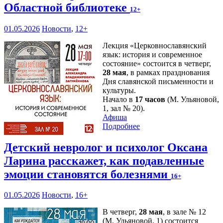
Областной библиотеке
12+
01.05.2026
Новости
,
12+
Лекция «Церковнославянский
язык: история и современное
состояние» состоится в четверг,
28 мая
, в рамках празднования
Дня славянской письменности и
культуры.
Начало в
17 часов
(М. Ульяновой,
1, зал № 20).
Афиша
Подробнее
Детский невролог и психолог Оксана
Ларина расскажет, как подавленные
эмоции становятся болезнями
16+
01.05.2026
Новости
,
16+
В четверг,
28 мая
, в зале № 12
(М. Ульяновой, 1) состоится