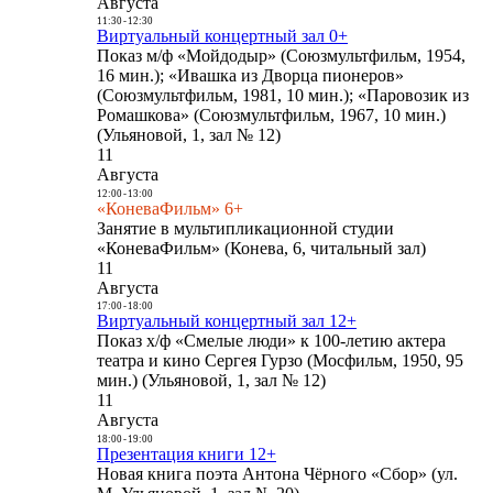
Августа
11:30
-
12:30
Виртуальный концертный зал 0+
Показ м/ф «Мойдодыр» (Союзмультфильм, 1954,
16 мин.); «Ивашка из Дворца пионеров»
(Союзмультфильм, 1981, 10 мин.); «Паровозик из
Ромашкова» (Союзмультфильм, 1967, 10 мин.)
(Ульяновой, 1, зал № 12)
11
Августа
12:00
-
13:00
«КоневаФильм» 6+
Занятие в мультипликационной студии
«КоневаФильм» (Конева, 6, читальный зал)
11
Августа
17:00
-
18:00
Виртуальный концертный зал 12+
Показ х/ф «Смелые люди» к 100-летию актера
театра и кино Сергея Гурзо (Мосфильм, 1950, 95
мин.) (Ульяновой, 1, зал № 12)
11
Августа
18:00
-
19:00
Презентация книги 12+
Новая книга поэта Антона Чёрного «Сбор» (ул.