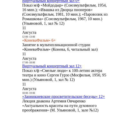
Виртуальный концертный зал 0+
Показ м/ф «Мойдодыр» (Союзмультфильм, 1954,
16 мин.); «Ивашка из Дворца пионеров»
(Союзмультфильм, 1981, 10 мин.); «Паровозик из
Ромашкова» (Союзмультфильм, 1967, 10 мин.)
(Ульяновой, 1, зал № 12)
11
Августа
12:00
-
13:00
«КоневаФильм» 6+
Занятие в мультипликационной студии
«КоневаФильм» (Конева, 6, читальный зал)
11
Августа
17:00
-
18:00
Виртуальный концертный зал 12+
Показ х/ф «Смелые люди» к 100-летию актера
театра и кино Сергея Гурзо (Мосфильм, 1950, 95
мин.) (Ульяновой, 1, зал № 12)
11
Августа
18:00
-
19:00
«Заоникиевские просветительские беседы» 12+
Лекция диакона Артемия Овчаренко
«Актуальность красоты на пути духовного
преображения» (М. Ульяновой, 1, зале №12)