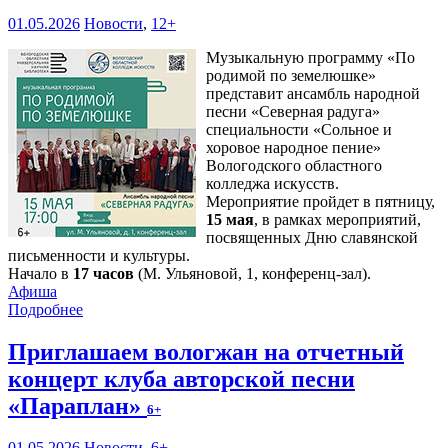
01.05.2026
Новости
,
12+
Музыкальную программу «По
родимой по земелюшке»
представит ансамбль народной
песни «Северная радуга»
специальности «Сольное и
хоровое народное пение»
Вологодского областного
колледжа искусств.
Мероприятие пройдет в пятницу,
15 мая
, в рамках мероприятий,
посвященных Дню славянской
письменности и культуры.
Начало в
17 часов
(М. Ульяновой, 1, конференц-зал).
Афиша
Подробнее
Приглашаем вологжан на отчетный
концерт клуба авторской песни
«Параплан»
6+
01.05.2026
Новости
,
6+