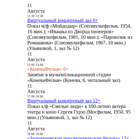
11
Августа
11:30
-
12:30
Виртуальный концертный зал 0+
Показ м/ф «Мойдодыр» (Союзмультфильм, 1954,
16 мин.); «Ивашка из Дворца пионеров»
(Союзмультфильм, 1981, 10 мин.); «Паровозик из
Ромашкова» (Союзмультфильм, 1967, 10 мин.)
(Ульяновой, 1, зал № 12)
11
Августа
12:00
-
13:00
«КоневаФильм» 6+
Занятие в мультипликационной студии
«КоневаФильм» (Конева, 6, читальный зал)
11
Августа
17:00
-
18:00
Виртуальный концертный зал 12+
Показ х/ф «Смелые люди» к 100-летию актера
театра и кино Сергея Гурзо (Мосфильм, 1950, 95
мин.) (Ульяновой, 1, зал № 12)
11
Августа
18:00
-
19:00
«Заоникиевские просветительские беседы» 12+