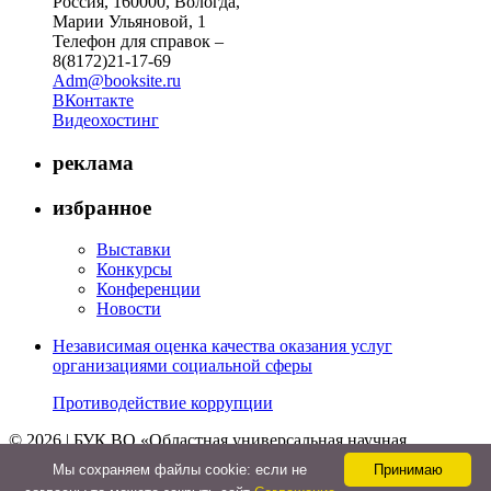
Россия, 160000, Вологда,
Марии Ульяновой, 1
Телефон для справок –
8(8172)21-17-69
Adm@booksite.ru
ВКонтакте
Видеохостинг
реклама
избранное
Выставки
Конкурсы
Конференции
Новости
Независимая оценка качества оказания услуг
организациями социальной сферы
Противодействие коррупции
© 2026 | БУК ВО «Областная универсальная научная
библиотека»
Мы cохраняем файлы cookie: если не
Принимаю
↑