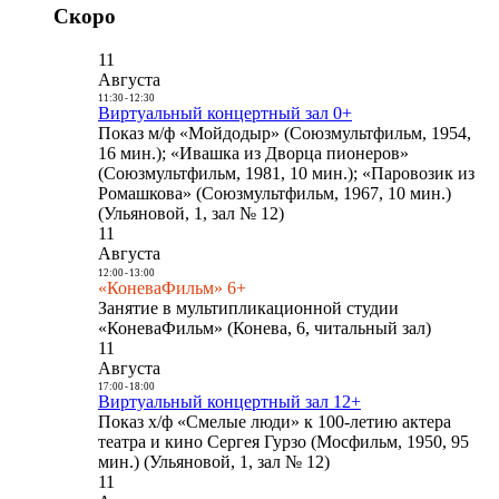
Скоро
11
Августа
11:30
-
12:30
Виртуальный концертный зал 0+
Показ м/ф «Мойдодыр» (Союзмультфильм, 1954,
16 мин.); «Ивашка из Дворца пионеров»
(Союзмультфильм, 1981, 10 мин.); «Паровозик из
Ромашкова» (Союзмультфильм, 1967, 10 мин.)
(Ульяновой, 1, зал № 12)
11
Августа
12:00
-
13:00
«КоневаФильм» 6+
Занятие в мультипликационной студии
«КоневаФильм» (Конева, 6, читальный зал)
11
Августа
17:00
-
18:00
Виртуальный концертный зал 12+
Показ х/ф «Смелые люди» к 100-летию актера
театра и кино Сергея Гурзо (Мосфильм, 1950, 95
мин.) (Ульяновой, 1, зал № 12)
11