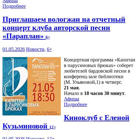
Афиша
Подробнее
Приглашаем вологжан на отчетный
концерт клуба авторской песни
«Параплан»
6+
01.05.2026
Новости
,
6+
Концертная программа «Капитан
в парусиновых брюках» соберет
любителей бардовской песни в
конференц-зале библиотеки
(М. Ульяновой,1) в четверг,
21 мая
.
Начало в
18 часов 30 минут
.
Афиша
Подробнее
Киноклуб с Еленой
Кузьминовой
12+
01.05.2026
Новости
,
12+