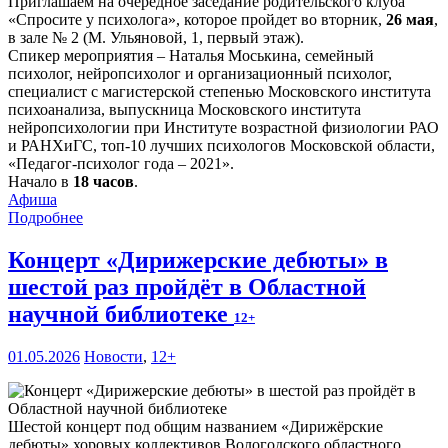
Приглашаем на очередное заседание родительского клуба
«Спросите у психолога», которое пройдет во вторник,
26 мая
,
в зале № 2 (М. Ульяновой, 1, первый этаж).
Спикер мероприятия – Наталья Моськина, семейный
психолог, нейропсихолог и организационный психолог,
специалист с магистерской степенью Московского института
психоанализа, выпускница Московского института
нейропсихологии при Институте возрастной физиологии РАО
и РАНХиГС, топ-10 лучших психологов Московской области,
«Педагог-психолог года – 2021».
Начало в
18 часов
.
Афиша
Подробнее
Концерт «Дирижерские дебюты» в
шестой раз пройдёт в Областной
научной библиотеке
12+
01.05.2026
Новости
,
12+
Шестой концерт под общим названием «Дирижёрские
дебюты» хоровых коллективов Вологодского областного