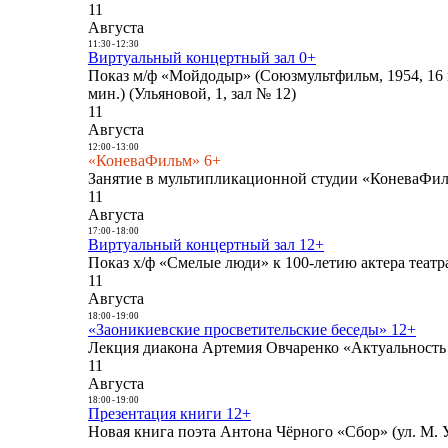
11
Августа
11:30
-
12:30
Виртуальный концертный зал 0+
Показ м/ф «Мойдодыр» (Союзмультфильм, 1954, 16 
мин.) (Ульяновой, 1, зал № 12)
11
Августа
12:00
-
13:00
«КоневаФильм» 6+
Занятие в мультипликационной студии «КоневаФиль
11
Августа
17:00
-
18:00
Виртуальный концертный зал 12+
Показ х/ф «Смелые люди» к 100-летию актера театра
11
Августа
18:00
-
19:00
«Заоникиевские просветительские беседы» 12+
Лекция диакона Артемия Овчаренко «Актуальность 
11
Августа
18:00
-
19:00
Презентация книги 12+
Новая книга поэта Антона Чёрного «Сбор» (ул. М. У