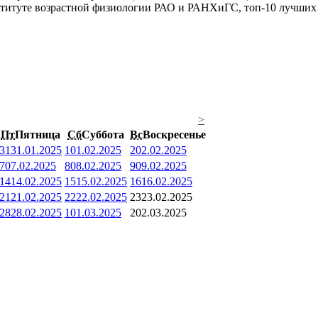
итуте возрастной физиологии РАО и РАНХиГС, топ-10 лучших п
>
Пт
Пятница
Сб
Суббота
Вс
Воскресенье
31
31.01.2025
1
01.02.2025
2
02.02.2025
7
07.02.2025
8
08.02.2025
9
09.02.2025
14
14.02.2025
15
15.02.2025
16
16.02.2025
21
21.02.2025
22
22.02.2025
23
23.02.2025
28
28.02.2025
1
01.03.2025
2
02.03.2025