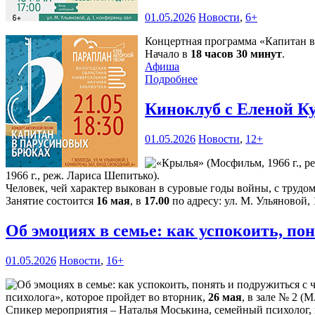
01.05.2026
Новости
,
6+
Концертная программа «Капитан в 
Начало в
18 часов 30 минут
.
Афиша
Подробнее
Киноклуб с Еленой К
01.05.2026
Новости
,
12+
1966 г., реж. Лариса Шепитько).
Человек, чей характер выкован в суровые годы войны, с трудо
Занятие состоится
16 мая
, в
17.00
по адресу: ул. М. Ульяновой, 
Об эмоциях в семье: как успокоить, п
01.05.2026
Новости
,
16+
психолога», которое пройдет во вторник,
26 мая
, в зале № 2 (М
Спикер мероприятия – Наталья Моськина, семейный психолог, 