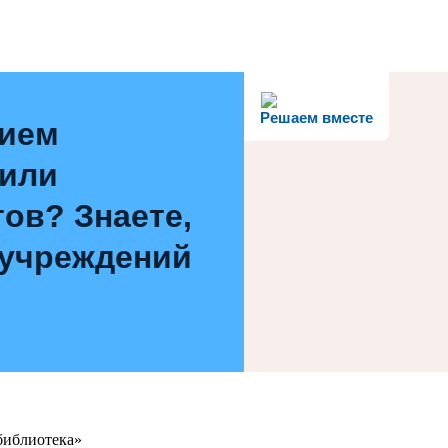
Решаем вместе
нием
 или
ов? Знаете,
 учреждений
библиотека»