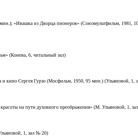
мин.); «Ивашка из Дворца пионеров» (Союзмультфильм, 1981, 10
м» (Конева, 6, читальный зал)
 и кино Сергея Гурзо (Мосфильм, 1950, 95 мин.) (Ульяновой, 1, 
красоты на пути духовного преображения» (М. Ульяновой, 1, за
льяновой, 1, зал № 20)