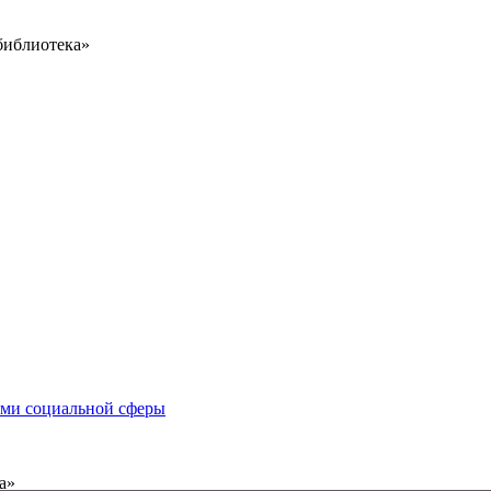
библиотека»
иями социальной сферы
а»