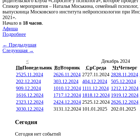
родительского клуба «Спросите у психолога», которое пройдет
Спикер мероприятия – Наталья Моськина, семейный психолог, 
выпускница Московского института нейропсихологии при Инст
2021».
Начало в
18 часов
.
Афиша
Подробнее
← Предыдущая
Следующая →
<
Декабрь 2024
Пн
Понедельник
Вт
Вторник
Ср
Среда
Чт
Четверг
25
25.11.2024
26
26.11.2024
27
27.11.2024
28
28.11.2024
2
02.12.2024
3
03.12.2024
4
04.12.2024
5
05.12.2024
9
09.12.2024
10
10.12.2024
11
11.12.2024
12
12.12.2024
16
16.12.2024
17
17.12.2024
18
18.12.2024
19
19.12.2024
23
23.12.2024
24
24.12.2024
25
25.12.2024
26
26.12.2024
30
30.12.2024
31
31.12.2024
1
01.01.2025
2
02.01.2025
Сегодня
Сегодня нет событий