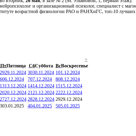
 во вторник,
26 мая
, в зале № 2 (М. Ульяновой, 1, первый этаж).
нейропсихолог и организационный психолог, специалист с маги
итуте возрастной физиологии РАО и РАНХиГС, топ-10 лучших п
>
Пт
Пятница
Сб
Суббота
Вс
Воскресенье
29
29.11.2024
30
30.11.2024
1
01.12.2024
6
06.12.2024
7
07.12.2024
8
08.12.2024
13
13.12.2024
14
14.12.2024
15
15.12.2024
20
20.12.2024
21
21.12.2024
22
22.12.2024
27
27.12.2024
28
28.12.2024
29
29.12.2024
3
03.01.2025
4
04.01.2025
5
05.01.2025