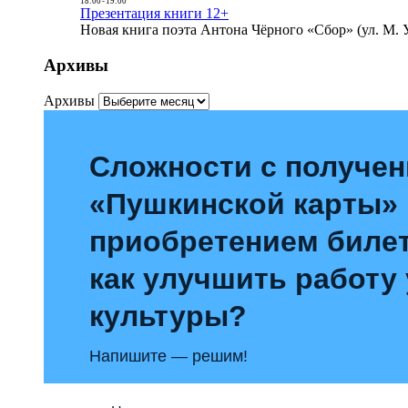
18:00
-
19:00
Презентация книги 12+
Новая книга поэта Антона Чёрного «Сбор» (ул. М. У
Архивы
Архивы
Сложности с получе
«Пушкинской карты»
приобретением билет
как улучшить работу
культуры?
Напишите — решим!