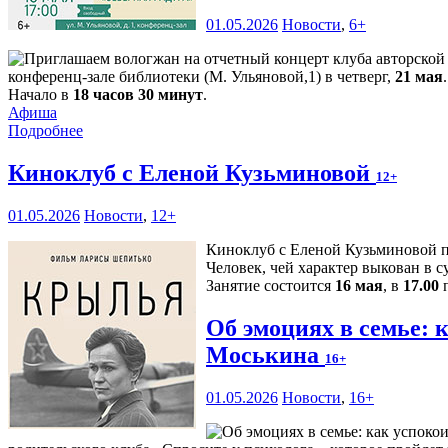
01.05.2026
Новости
,
6+
конференц-зале библиотеки (М. Ульяновой,1) в четверг,
21 мая
.
Начало в
18 часов 30 минут
.
Афиша
Подробнее
Киноклуб с Еленой Кузьминовой
12+
01.05.2026
Новости
,
12+
Киноклуб с Еленой Кузьминовой п
Человек, чей характер выкован в 
Занятие состоится
16 мая
, в
17.00
п
Об эмоциях в семье: 
Моськина
16+
01.05.2026
Новости
,
16+