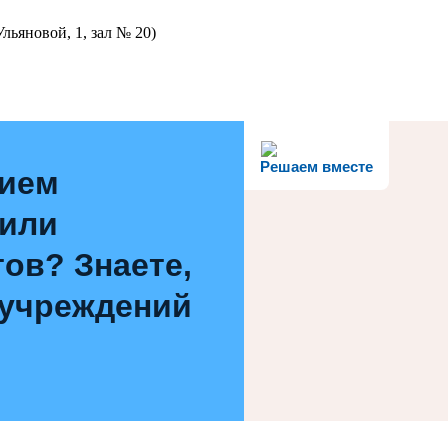
льяновой, 1, зал № 20)
Решаем вместе
нием
 или
ов? Знаете,
 учреждений