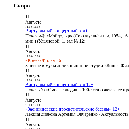
Скоро
11
Августа
11:30
-
12:30
Виртуальный концертный зал 0+
Показ м/ф «Мойдодыр» (Союзмультфильм, 1954, 16 
мин.) (Ульяновой, 1, зал № 12)
11
Августа
12:00
-
13:00
«КоневаФильм» 6+
Занятие в мультипликационной студии «КоневаФиль
11
Августа
17:00
-
18:00
Виртуальный концертный зал 12+
Показ х/ф «Смелые люди» к 100-летию актера театра
11
Августа
18:00
-
19:00
«Заоникиевские просветительские беседы» 12+
Лекция диакона Артемия Овчаренко «Актуальность 
11
Августа