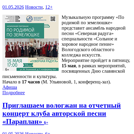
01.05.2026
Новости
,
12+
Музыкальную программу «По
родимой по земелюшке»
представит ансамбль народной
песни «Северная радуга»
специальности «Сольное и
хоровое народное пение»
Вологодского областного
колледжа искусств.
Мероприятие пройдет в пятницу,
15 мая
, в рамках мероприятий,
посвященных Дню славянской
письменности и культуры.
Начало в
17 часов
(М. Ульяновой, 1, конференц-зал).
Афиша
Подробнее
Приглашаем вологжан на отчетный
концерт клуба авторской песни
«Параплан»
6+
01.05.2026
Новости
,
6+