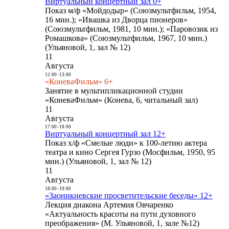
Виртуальный концертный зал 0+
Показ м/ф «Мойдодыр» (Союзмультфильм, 1954,
16 мин.); «Ивашка из Дворца пионеров»
(Союзмультфильм, 1981, 10 мин.); «Паровозик из
Ромашкова» (Союзмультфильм, 1967, 10 мин.)
(Ульяновой, 1, зал № 12)
11
Августа
12:00
-
13:00
«КоневаФильм» 6+
Занятие в мультипликационной студии
«КоневаФильм» (Конева, 6, читальный зал)
11
Августа
17:00
-
18:00
Виртуальный концертный зал 12+
Показ х/ф «Смелые люди» к 100-летию актера
театра и кино Сергея Гурзо (Мосфильм, 1950, 95
мин.) (Ульяновой, 1, зал № 12)
11
Августа
18:00
-
19:00
«Заоникиевские просветительские беседы» 12+
Лекция диакона Артемия Овчаренко
«Актуальность красоты на пути духовного
преображения» (М. Ульяновой, 1, зале №12)