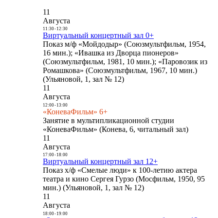
11
Августа
11:30
-
12:30
Виртуальный концертный зал 0+
Показ м/ф «Мойдодыр» (Союзмультфильм, 1954,
16 мин.); «Ивашка из Дворца пионеров»
(Союзмультфильм, 1981, 10 мин.); «Паровозик из
Ромашкова» (Союзмультфильм, 1967, 10 мин.)
(Ульяновой, 1, зал № 12)
11
Августа
12:00
-
13:00
«КоневаФильм» 6+
Занятие в мультипликационной студии
«КоневаФильм» (Конева, 6, читальный зал)
11
Августа
17:00
-
18:00
Виртуальный концертный зал 12+
Показ х/ф «Смелые люди» к 100-летию актера
театра и кино Сергея Гурзо (Мосфильм, 1950, 95
мин.) (Ульяновой, 1, зал № 12)
11
Августа
18:00
-
19:00