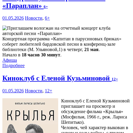
«Параплан»
6+
01.05.2026
Новости
,
6+
Концертная программа «Капитан в парусиновых брюках»
соберет любителей бардовской песни в конференц-зале
библиотеки (М. Ульяновой,1) в четверг,
21 мая
.
Начало в
18 часов 30 минут
.
Афиша
Подробнее
Киноклуб с Еленой Кузьминовой
12+
01.05.2026
Новости
,
12+
Киноклуб с Еленой Кузьминовой
приглашает на просмотр и
обсуждение фильма «Крылья»
(Мосфильм, 1966 г., реж. Лариса
Шепитько).
Человек, чей характер выкован в
суровые годы войны, с трудом