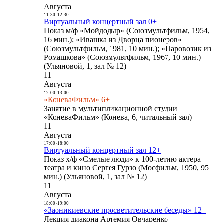
Августа
11:30
-
12:30
Виртуальный концертный зал 0+
Показ м/ф «Мойдодыр» (Союзмультфильм, 1954,
16 мин.); «Ивашка из Дворца пионеров»
(Союзмультфильм, 1981, 10 мин.); «Паровозик из
Ромашкова» (Союзмультфильм, 1967, 10 мин.)
(Ульяновой, 1, зал № 12)
11
Августа
12:00
-
13:00
«КоневаФильм» 6+
Занятие в мультипликационной студии
«КоневаФильм» (Конева, 6, читальный зал)
11
Августа
17:00
-
18:00
Виртуальный концертный зал 12+
Показ х/ф «Смелые люди» к 100-летию актера
театра и кино Сергея Гурзо (Мосфильм, 1950, 95
мин.) (Ульяновой, 1, зал № 12)
11
Августа
18:00
-
19:00
«Заоникиевские просветительские беседы» 12+
Лекция диакона Артемия Овчаренко