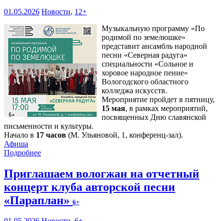
01.05.2026
Новости
,
12+
Музыкальную программу «По
родимой по земелюшке»
представит ансамбль народной
песни «Северная радуга»
специальности «Сольное и
хоровое народное пение»
Вологодского областного
колледжа искусств.
Мероприятие пройдет в пятницу,
15 мая
, в рамках мероприятий,
посвященных Дню славянской
письменности и культуры.
Начало в
17 часов
(М. Ульяновой, 1, конференц-зал).
Афиша
Подробнее
Приглашаем вологжан на отчетный
концерт клуба авторской песни
«Параплан»
6+
01.05.2026
Новости
,
6+