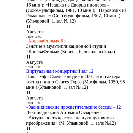
16 мин.); «Ивашка из Дворца пионеров»
(Союзмультфильм, 1981, 10 мин.); «Паровозик из
Ромашкова» (Союзмультфильм, 1967, 10 мин.)
(Ульяновой, 1, зал № 12)
11
Августа
12:00
-
13:00
«КоневаФильм» 6+
Занятие в мультипликационной студии
«КоневаФильм» (Конева, 6, читальный зал)
11
Августа
17:00
-
18:00
Виртуальный концертный зал 12+
Показ х/ф «Смелые люди» к 100-летию актера
театра и кино Сергея Гурзо (Мосфильм, 1950, 95
мин.) (Ульяновой, 1, зал № 12)
11
Августа
18:00
-
19:00
«Заоникиевские просветительские беседы» 12+
Лекция диакона Артемия Овчаренко
«Актуальность красоты на пути духовного
преображения» (М. Ульяновой, 1, зале №12)
11