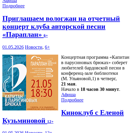
Афиша
Подробнее
Приглашаем вологжан на отчетный
концерт клуба авторской песни
«Параплан»
6+
01.05.2026
Новости
,
6+
Концертная программа «Капитан
в парусиновых брюках» соберет
любителей бардовской песни в
конференц-зале библиотеки
(М. Ульяновой,1) в четверг,
21 мая
.
Начало в
18 часов 30 минут
.
Афиша
Подробнее
Киноклуб с Еленой
Кузьминовой
12+
01.05.2026
Новости
,
12+