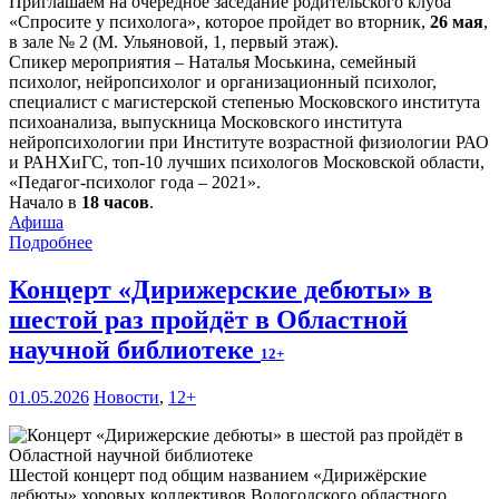
Приглашаем на очередное заседание родительского клуба
«Спросите у психолога», которое пройдет во вторник,
26 мая
,
в зале № 2 (М. Ульяновой, 1, первый этаж).
Спикер мероприятия – Наталья Моськина, семейный
психолог, нейропсихолог и организационный психолог,
специалист с магистерской степенью Московского института
психоанализа, выпускница Московского института
нейропсихологии при Институте возрастной физиологии РАО
и РАНХиГС, топ-10 лучших психологов Московской области,
«Педагог-психолог года – 2021».
Начало в
18 часов
.
Афиша
Подробнее
Концерт «Дирижерские дебюты» в
шестой раз пройдёт в Областной
научной библиотеке
12+
01.05.2026
Новости
,
12+
Шестой концерт под общим названием «Дирижёрские
дебюты» хоровых коллективов Вологодского областного