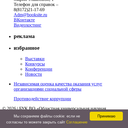
Телефон для справок –
8(8172)21-17-69
Adm@booksite.ru
ВКонтакте
Видеохостинг
реклама
избранное
Выставки
Конкурсы
Конференции
Новости
Независимая оценка качества оказания услуг
организациями социальной сферы
Противодействие коррупции
© 2026 | БУК ВО «Областная универсальная научная
библиотека»
Мы cохраняем файлы cookie: если не
Принимаю
↑
согласны то можете закрыть сайт
Соглашение