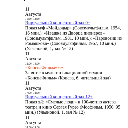
11
Августа
11:30
-
12:30
Виртуальный концертный зал 0+
Показ м/ф «Мойдодыр» (Союзмультфильм, 1954,
16 мин.); «Ивашка из Дворца пионеров»
(Союзмультфильм, 1981, 10 мин.); «Паровозик из
Ромашкова» (Союзмультфильм, 1967, 10 мин.)
(Ульяновой, 1, зал № 12)
11
Августа
12:00
-
13:00
«КоневаФильм» 6+
Занятие в мультипликационной студии
«КоневаФильм» (Конева, 6, читальный зал)
11
Августа
17:00
-
18:00
Виртуальный концертный зал 12+
Показ х/ф «Смелые люди» к 100-летию актера
театра и кино Сергея Гурзо (Мосфильм, 1950, 95
мин.) (Ульяновой, 1, зал № 12)
11
Августа
18:00
-
19:00