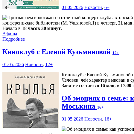
01.05.2026
Новости
,
6+
конференц-зале библиотеки (М. Ульяновой,1) в четверг,
21 мая
.
Начало в
18 часов 30 минут
.
Афиша
Подробнее
Киноклуб с Еленой Кузьминовой
12+
01.05.2026
Новости
,
12+
Киноклуб с Еленой Кузьминовой п
Человек, чей характер выкован в 
Занятие состоится
16 мая
, в
17.00
п
Об эмоциях в семье: 
Моськина
16+
01.05.2026
Новости
,
16+