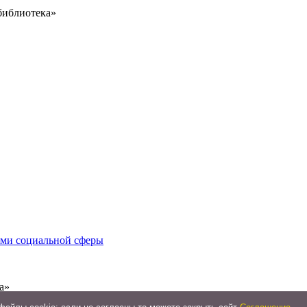
библиотека»
иями социальной сферы
а»