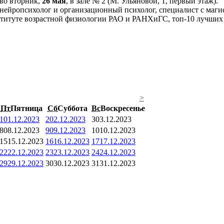
 во вторник,
26 мая
, в зале № 2 (М. Ульяновой, 1, первый этаж).
нейропсихолог и организационный психолог, специалист с маги
итуте возрастной физиологии РАО и РАНХиГС, топ-10 лучших п
>
Пт
Пятница
Сб
Суббота
Вс
Воскресенье
1
01.12.2023
2
02.12.2023
3
03.12.2023
8
08.12.2023
9
09.12.2023
10
10.12.2023
15
15.12.2023
16
16.12.2023
17
17.12.2023
22
22.12.2023
23
23.12.2023
24
24.12.2023
29
29.12.2023
30
30.12.2023
31
31.12.2023