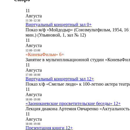
11
Августа
11:30
-
12:30
Виртуальный концертный зал 0+
Показ м/ф «Мойдодыр» (Союзмультфильм, 1954, 16 
мин.) (Ульяновой, 1, зал № 12)
11
Августа
12:00
-
13:00
«КоневаФильм» 6+
Занятие в мультипликационной студии «КоневаФиль
11
Августа
17:00
-
18:00
Виртуальный концертный зал 12+
Показ х/ф «Смелые люди» к 100-летию актера театра
11
Августа
18:00
-
19:00
«Заоникиевские просветительские беседы» 12+
Лекция диакона Артемия Овчаренко «Актуальность 
11
Августа
18:00
-
19:00
Презентация книги 12+