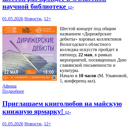
научной библиотеке
12+
01.05.2026
Новости
,
12+
Шестой концерт под общим
названием «Дирижёрские
дебюты» хоровых коллективов
Вологодского областного
колледжа искусств пройдет в
пятницу,
22 мая
, в рамках
мероприятий, посвященных Дню
славянской письменности и
культуры.
Начало в
18 часов
(М. Ульяновой,
1, конференц-зал).
Афиша
Подробнее
Приглашаем книголюбов на майскую
книжную ярмарку!
12+
01.05.2026
Новости
,
12+