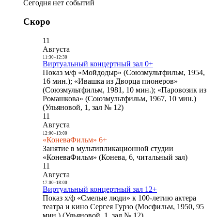
Сегодня нет событий
Скоро
11
Августа
11:30
-
12:30
Виртуальный концертный зал 0+
Показ м/ф «Мойдодыр» (Союзмультфильм, 1954,
16 мин.); «Ивашка из Дворца пионеров»
(Союзмультфильм, 1981, 10 мин.); «Паровозик из
Ромашкова» (Союзмультфильм, 1967, 10 мин.)
(Ульяновой, 1, зал № 12)
11
Августа
12:00
-
13:00
«КоневаФильм» 6+
Занятие в мультипликационной студии
«КоневаФильм» (Конева, 6, читальный зал)
11
Августа
17:00
-
18:00
Виртуальный концертный зал 12+
Показ х/ф «Смелые люди» к 100-летию актера
театра и кино Сергея Гурзо (Мосфильм, 1950, 95
мин.) (Ульяновой, 1, зал № 12)