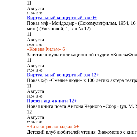
11
Августа
11:30
-
12:30
Виртуальный концертный зал 0+
Показ м/ф «Мойдодыр» (Союзмультфильм, 1954, 16 
мин.) (Ульяновой, 1, зал № 12)
11
Августа
12:00
-
13:00
«КоневаФильм» 6+
Занятие в мультипликационной студии «КоневаФиль
11
Августа
17:00
-
18:00
Виртуальный концертный зал 12+
Показ х/ф «Смелые люди» к 100-летию актера театра
11
Августа
18:00
-
19:00
Презентация книги 12+
Новая книга поэта Антона Чёрного «Сбор» (ул. М. У
12
Августа
12:00
-
13:00
«Читающая лошадка» 6+
Детский клуб любителей чтения. Знакомство с книг