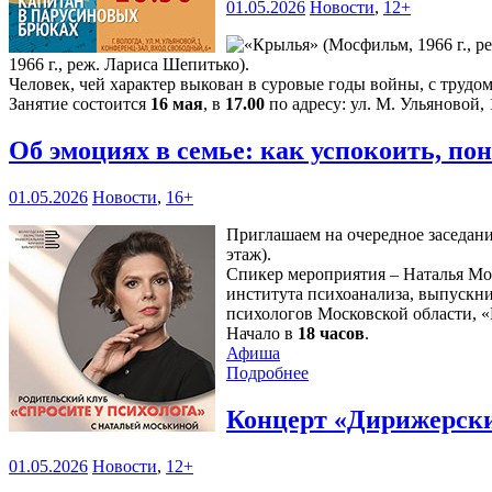
01.05.2026
Новости
,
12+
1966 г., реж. Лариса Шепитько).
Человек, чей характер выкован в суровые годы войны, с трудо
Занятие состоится
16 мая
, в
17.00
по адресу: ул. М. Ульяновой, 
Об эмоциях в семье: как успокоить, п
01.05.2026
Новости
,
16+
Приглашаем на очередное заседани
этаж).
Спикер мероприятия – Наталья Мо
института психоанализа, выпускн
психологов Московской области, «
Начало в
18 часов
.
Афиша
Подробнее
Концерт «Дирижерски
01.05.2026
Новости
,
12+