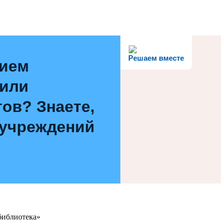
Решаем вместе
нием
 или
ов? Знаете,
 учреждений
библиотека»