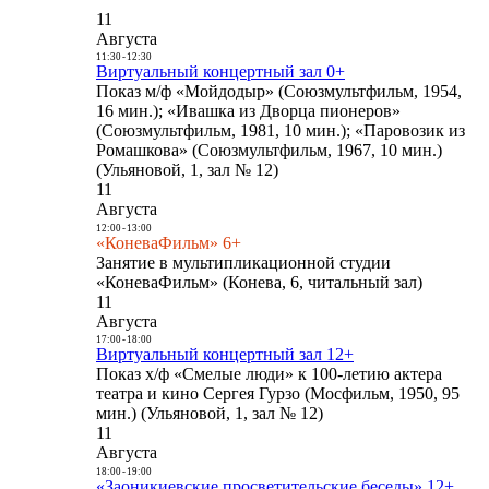
11
Августа
11:30
-
12:30
Виртуальный концертный зал 0+
Показ м/ф «Мойдодыр» (Союзмультфильм, 1954,
16 мин.); «Ивашка из Дворца пионеров»
(Союзмультфильм, 1981, 10 мин.); «Паровозик из
Ромашкова» (Союзмультфильм, 1967, 10 мин.)
(Ульяновой, 1, зал № 12)
11
Августа
12:00
-
13:00
«КоневаФильм» 6+
Занятие в мультипликационной студии
«КоневаФильм» (Конева, 6, читальный зал)
11
Августа
17:00
-
18:00
Виртуальный концертный зал 12+
Показ х/ф «Смелые люди» к 100-летию актера
театра и кино Сергея Гурзо (Мосфильм, 1950, 95
мин.) (Ульяновой, 1, зал № 12)
11
Августа
18:00
-
19:00
«Заоникиевские просветительские беседы» 12+