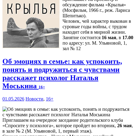
обсуждение фильма «Крылья»
(Мосфильм, 1966 г., реж. Лариса
Шепитько).
Человек, чей характер выкован в
суровые годы войны, с трудом
находит себя в мирной жизни.
Занятие состоится
16 мая
, в
17.00
по адресу: ул. М. Ульяновой, 1,
зал № 12
Об эмоциях в семье: как успокоить,
понять и подружиться с чувствами
расскажет психолог Наталья
Моськина
16+
01.05.2026
Новости
,
16+
Приглашаем на очередное заседание родительского клуба
«Спросите у психолога», которое пройдет во вторник,
26 мая
,
в зале № 2 (М. Ульяновой, 1, первый этаж).