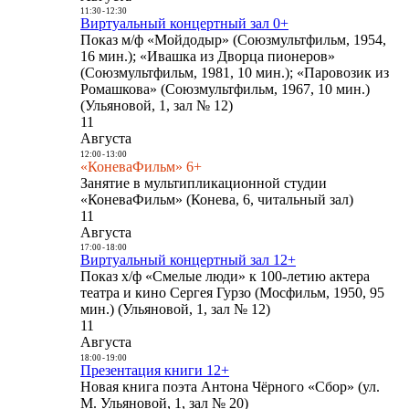
11:30
-
12:30
Виртуальный концертный зал 0+
Показ м/ф «Мойдодыр» (Союзмультфильм, 1954,
16 мин.); «Ивашка из Дворца пионеров»
(Союзмультфильм, 1981, 10 мин.); «Паровозик из
Ромашкова» (Союзмультфильм, 1967, 10 мин.)
(Ульяновой, 1, зал № 12)
11
Августа
12:00
-
13:00
«КоневаФильм» 6+
Занятие в мультипликационной студии
«КоневаФильм» (Конева, 6, читальный зал)
11
Августа
17:00
-
18:00
Виртуальный концертный зал 12+
Показ х/ф «Смелые люди» к 100-летию актера
театра и кино Сергея Гурзо (Мосфильм, 1950, 95
мин.) (Ульяновой, 1, зал № 12)
11
Августа
18:00
-
19:00
Презентация книги 12+
Новая книга поэта Антона Чёрного «Сбор» (ул.
М. Ульяновой, 1, зал № 20)