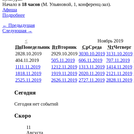
Начало в
18 часов
(М. Ульяновой, 1, конференц-зал).
Афиша
Подробнее
← Предыдущая
Следующая →
<
Ноябрь 2019
Пн
Понедельник
Вт
Вторник
Ср
Среда
Чт
Четверг
28
28.10.2019
29
29.10.2019
30
30.10.2019
31
31.10.2019
4
04.11.2019
5
05.11.2019
6
06.11.2019
7
07.11.2019
11
11.11.2019
12
12.11.2019
13
13.11.2019
14
14.11.2019
18
18.11.2019
19
19.11.2019
20
20.11.2019
21
21.11.2019
25
25.11.2019
26
26.11.2019
27
27.11.2019
28
28.11.2019
Сегодня
Сегодня нет событий
Скоро
11
Августа