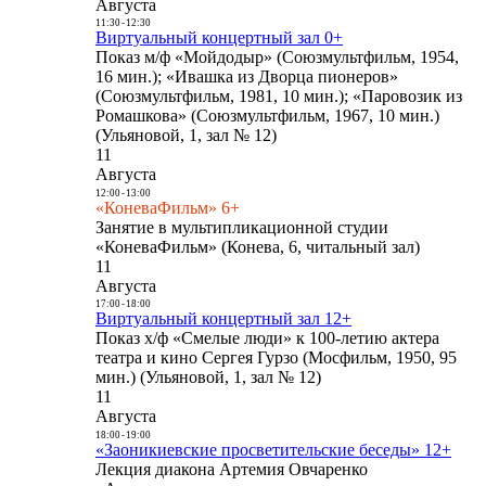
Августа
11:30
-
12:30
Виртуальный концертный зал 0+
Показ м/ф «Мойдодыр» (Союзмультфильм, 1954,
16 мин.); «Ивашка из Дворца пионеров»
(Союзмультфильм, 1981, 10 мин.); «Паровозик из
Ромашкова» (Союзмультфильм, 1967, 10 мин.)
(Ульяновой, 1, зал № 12)
11
Августа
12:00
-
13:00
«КоневаФильм» 6+
Занятие в мультипликационной студии
«КоневаФильм» (Конева, 6, читальный зал)
11
Августа
17:00
-
18:00
Виртуальный концертный зал 12+
Показ х/ф «Смелые люди» к 100-летию актера
театра и кино Сергея Гурзо (Мосфильм, 1950, 95
мин.) (Ульяновой, 1, зал № 12)
11
Августа
18:00
-
19:00
«Заоникиевские просветительские беседы» 12+
Лекция диакона Артемия Овчаренко