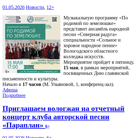
01.05.2026
Новости
,
12+
Музыкальную программу «По
родимой по земелюшке»
представит ансамбль народной
песни «Северная радуга»
специальности «Сольное и
хоровое народное пение»
Вологодского областного
колледжа искусств.
Мероприятие пройдет в пятницу,
15 мая
, в рамках мероприятий,
посвященных Дню славянской
письменности и культуры.
Начало в
17 часов
(М. Ульяновой, 1, конференц-зал).
Афиша
Подробнее
Приглашаем вологжан на отчетный
концерт клуба авторской песни
«Параплан»
6+
01.05.2026
Новости
,
6+