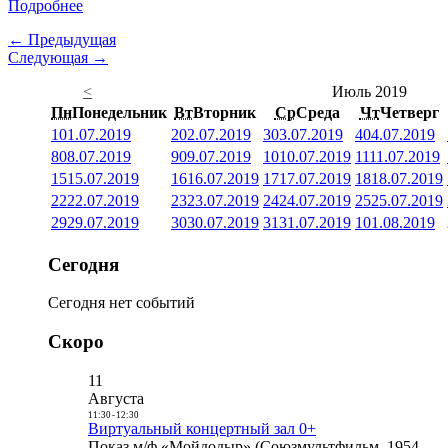
Подробнее
← Предыдущая
Следующая →
<
Июль 2019
Пн
Понедельник
Вт
Вторник
Ср
Среда
Чт
Четверг
1
01.07.2019
2
02.07.2019
3
03.07.2019
4
04.07.2019
8
08.07.2019
9
09.07.2019
10
10.07.2019
11
11.07.2019
15
15.07.2019
16
16.07.2019
17
17.07.2019
18
18.07.2019
22
22.07.2019
23
23.07.2019
24
24.07.2019
25
25.07.2019
29
29.07.2019
30
30.07.2019
31
31.07.2019
1
01.08.2019
Сегодня
Сегодня нет событий
Скоро
11
Августа
11:30
-
12:30
Виртуальный концертный зал 0+
Показ м/ф «Мойдодыр» (Союзмультфильм, 1954,