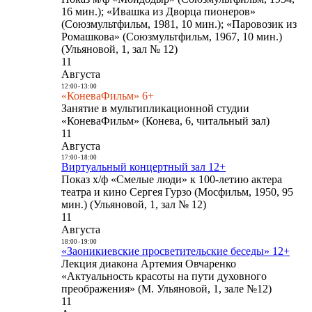
16 мин.); «Ивашка из Дворца пионеров»
(Союзмультфильм, 1981, 10 мин.); «Паровозик из
Ромашкова» (Союзмультфильм, 1967, 10 мин.)
(Ульяновой, 1, зал № 12)
11
Августа
12:00
-
13:00
«КоневаФильм» 6+
Занятие в мультипликационной студии
«КоневаФильм» (Конева, 6, читальный зал)
11
Августа
17:00
-
18:00
Виртуальный концертный зал 12+
Показ х/ф «Смелые люди» к 100-летию актера
театра и кино Сергея Гурзо (Мосфильм, 1950, 95
мин.) (Ульяновой, 1, зал № 12)
11
Августа
18:00
-
19:00
«Заоникиевские просветительские беседы» 12+
Лекция диакона Артемия Овчаренко
«Актуальность красоты на пути духовного
преображения» (М. Ульяновой, 1, зале №12)
11