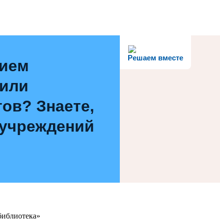
Решаем вместе
нием
 или
ов? Знаете,
 учреждений
библиотека»