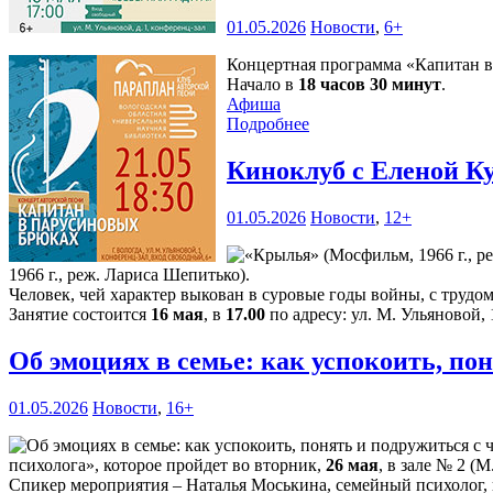
01.05.2026
Новости
,
6+
Концертная программа «Капитан в 
Начало в
18 часов 30 минут
.
Афиша
Подробнее
Киноклуб с Еленой К
01.05.2026
Новости
,
12+
1966 г., реж. Лариса Шепитько).
Человек, чей характер выкован в суровые годы войны, с трудо
Занятие состоится
16 мая
, в
17.00
по адресу: ул. М. Ульяновой, 
Об эмоциях в семье: как успокоить, п
01.05.2026
Новости
,
16+
психолога», которое пройдет во вторник,
26 мая
, в зале № 2 (М
Спикер мероприятия – Наталья Моськина, семейный психолог, 