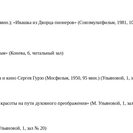
мин.); «Ивашка из Дворца пионеров» (Союзмультфильм, 1981, 10
м» (Конева, 6, читальный зал)
 и кино Сергея Гурзо (Мосфильм, 1950, 95 мин.) (Ульяновой, 1, 
красоты на пути духовного преображения» (М. Ульяновой, 1, за
льяновой, 1, зал № 20)