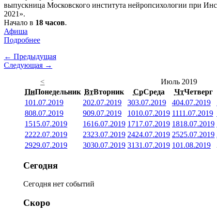
выпускница Московского института нейропсихологии при Инст
2021».
Начало в
18 часов
.
Афиша
Подробнее
← Предыдущая
Следующая →
<
Июль 2019
Пн
Понедельник
Вт
Вторник
Ср
Среда
Чт
Четверг
1
01.07.2019
2
02.07.2019
3
03.07.2019
4
04.07.2019
8
08.07.2019
9
09.07.2019
10
10.07.2019
11
11.07.2019
15
15.07.2019
16
16.07.2019
17
17.07.2019
18
18.07.2019
22
22.07.2019
23
23.07.2019
24
24.07.2019
25
25.07.2019
29
29.07.2019
30
30.07.2019
31
31.07.2019
1
01.08.2019
Сегодня
Сегодня нет событий
Скоро