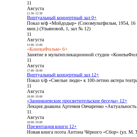
11
Августа
11:30
-
12:30
Виртуальный концертный зал 0+
Показ м/ф «Мойдодыр» (Союзмультфильм, 1954, 16 
мин.) (Ульяновой, 1, зал № 12)
11
Августа
12:00
-
13:00
«КоневаФильм» 6+
Занятие в мультипликационной студии «КоневаФиль
11
Августа
17:00
-
18:00
Виртуальный концертный зал 12+
Показ х/ф «Смелые люди» к 100-летию актера театра
11
Августа
18:00
-
19:00
«Заоникиевские просветительские беседы» 12+
Лекция диакона Артемия Овчаренко «Актуальность 
11
Августа
18:00
-
19:00
Презентация книги 12+
Новая книга поэта Антона Чёрного «Сбор» (ул. М. У