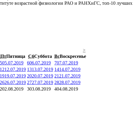
итуте возрастной физиологии РАО и РАНХиГС, топ-10 лучших п
>
Пт
Пятница
Сб
Суббота
Вс
Воскресенье
5
05.07.2019
6
06.07.2019
7
07.07.2019
12
12.07.2019
13
13.07.2019
14
14.07.2019
19
19.07.2019
20
20.07.2019
21
21.07.2019
26
26.07.2019
27
27.07.2019
28
28.07.2019
2
02.08.2019
3
03.08.2019
4
04.08.2019